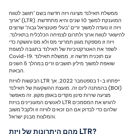
ממשלת תאילנד מציגה ויזה חדשה בשם "תושב לטווח
ארוך" (LTR) המוענקת למשך 10 שנים והיא מתחדשת.
ויזה זו נועדה למשוך זרים "בעלי פוטנציאל גבוה" שרוצים
להישאר לטווח ארוך ולתרום לצמיחה הכלכלית בתאילנד.
ויזה זו מספקת מגוון תמריצי מס ולא מס והושקה כדי
לשפר את האטרקטיביות של תאילנד בתגובה למגפת
Covid-19. עם תוכנית חדשה זו, ממשלת תאילנד
שואפת למשוך מיליון תושבים זרים במהלך 5 השנים
הבאות.
הבקשות לוויזת LTR ייפתחו ב-1 בספטמבר 2022, אך
בהמתנה ליום זה, מועצת ההשקעות של תאילנד (BOI)
מציעה שירות סינון מקדים באופן מקוון. זה מאפשר
לאנשים המעוניינים בויזת LTR להגיש את המסמכים
שלהם כדי לבדוק אם הם זכאים לוויזה זו ולקבל משוב
והמלצות מבנק ישראל.
מהם היתרונות של ויזת LTR?