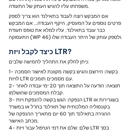
משפחתו עליו להגיש העתק של התעודה.
אם המבקש רוצה לעבוד בתאילנד הוא צריך לספק
פרטים נוספים על המעסיק, היקף העבודה... אם המבקש
כבר עובד בתאילנד, עליו למלא את טופס תעודת
התעסוקה (WP 46) ולספק עותק של היתר העבודה שלו.
כיצד לקבל ויזת LTR?
ניתן לחלק את התהליך לחמישה שלבים:
1- בקשה: הירשם והגיש בקשה מקוונת לאישור הסמכה
לויזת LTR עם מסמכים תומכים.
2- תוצאה: הודעה על התוצאה תוך 20 ימי עבודה לאחר
קבלת המסמכים שהושלמו.
3- הנפקה: הגש בקשה להנפקת ויזת LTR בשגרירות או
בקונסוליה המלכותית של תאילנד בחו"ל או במשרד
ההגירה בתאילנד תוך 60 יום מתאריך ההנפקה של
מכתב האישור.
4- שלם: שלם את דמי הטיפול עבור ויזת LTR בסך