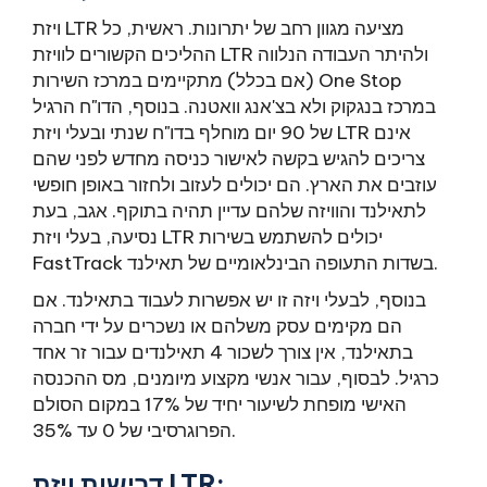
ויזת LTR מציעה מגוון רחב של יתרונות. ראשית, כל
ההליכים הקשורים לוויזת LTR ולהיתר העבודה הנלווה
(אם בכלל) מתקיימים במרכז השירות One Stop
במרכז בנגקוק ולא בצ'אנג וואטנה. בנוסף, הדו"ח הרגיל
של 90 יום מוחלף בדו"ח שנתי ובעלי ויזת LTR אינם
צריכים להגיש בקשה לאישור כניסה מחדש לפני שהם
עוזבים את הארץ. הם יכולים לעזוב ולחזור באופן חופשי
לתאילנד והוויזה שלהם עדיין תהיה בתוקף. אגב, בעת
נסיעה, בעלי ויזת LTR יכולים להשתמש בשירות
FastTrack בשדות התעופה הבינלאומיים של תאילנד.
בנוסף, לבעלי ויזה זו יש אפשרות לעבוד בתאילנד. אם
הם מקימים עסק משלהם או נשכרים על ידי חברה
בתאילנד, אין צורך לשכור 4 תאילנדים עבור זר אחד
כרגיל. לבסוף, עבור אנשי מקצוע מיומנים, מס ההכנסה
האישי מופחת לשיעור יחיד של 17% במקום הסולם
הפרוגרסיבי של 0 עד 35%.
דרישות ויזת LTR: