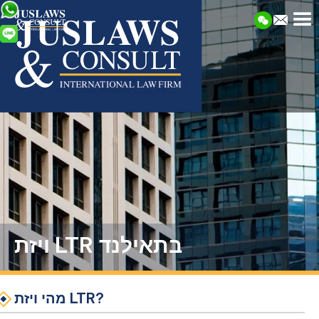
ויזת LTR בתאילנד
מהי ויזת LTR?