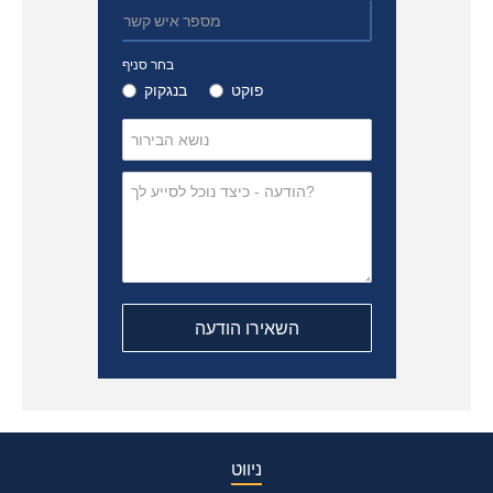
בחר סניף
פוקט
בנגקוק
ניווט