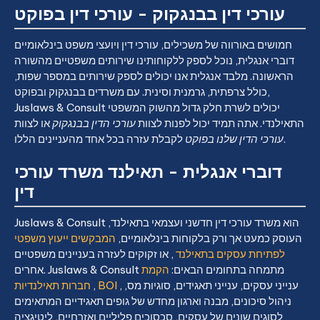
עורכי דין בבנגקוק - עורכי דין בפוקט
חמושים באורווה של משכילים, עורכי דין ויועצי משפט בינלאומיים
דוברי אנגלית, נוכל לספק ללקוחותינו שירותים משפטיים מהשורה
הראשונה. מלבד אנגלית אנו יכולים לספק שירותים במספר שפות,
כולל צרפתית, גרמנית וסינית. עם משרדים בבנגקוק ובפוקט,
Juslaws & Consult יכולים לשרת חלק גדול מהשוק המשפטי
התאילנדי. אתה תמיד יכול לפנות לצוות
עורכי הדין בבנגקוק
או לצוות
לקבלת עזרה בכל אחד מהעניינים הללו.
עורכי הדין שלנו בפוקט
דוברי אנגלית - תאילנד משרד עורכי
דין
Juslaws & Consult הוא משרד עורכי דין חדשני ועצמאי בתאילנד,
העוסק כמעט אך ורק בלקוחות בינלאומיים,
המבקשים ייעוץ משפטי
לפתיחת עסקים בתאילנד
, או זקוקים לעזרה בעניינים משפטיים
אחרים. Juslaws & Consult מתמחה בתחומים הבאים:
הקמת
, ענייני עסקים, ענייני תאגידים, סוגיות מס,
BOI
,
חברות תאילנדיות
ניהול סיכונים, מבנה וארגון מחדש של גופים תאגידיים המתאימים
לסוגים שונים של עסקים, סכסוכים פליליים ואזרחיים, ליטיגציה