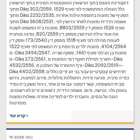
דוקטרינת האונס בתוך הנישואין והאוטונומיה המינית בתוך הנישואין
מתוך Dika 302/2559, כלל העוולה המתמשכת לפי סעיף 1529
מתוך Dika 2232/2535, הסעיף של מזונות בתוספת עילות אחרות
מתוך Dika 3608/2531, אשמה הדדית ומזונות לאחר גירושין לפי
סעיף 1526 מפסק דין 8803/2559, סמכות בית המשפט לשנות
את אופי עילת הגירושין מפסק דין 820/2559, נסיגה מותנית
לעומת מחילה לפי סעיף 1518 מפסק דין 173/2540 ופסק דין
4104/2564, מזונות ילדים מיוזמת בית המשפט לפי סעיף 1522
מ-Dika 3494/2547, מזונות בן זוג לפי סעיף 1461, פסקה שנייה
מ-Dika 272/2561, תאריך תחילת תוקף דמי המזונות מ-Dika
4532/2556, ורף החומרה של העלבון מ-Dika 2092/2519 ו-
Dika 4402/2558. תרחישים קונקרטיים עבור בני זוג זרים כוללים
כפייה מינית, פגיעה פיזית, התעללות מילולית, סירוב למזונות, גירוש
מבית המשפחה, קשר רומנטי עם אדם אחר, ניהול משק בית נפרד
באופן גלוי, נטישה, פיוס, אשמה הדדית, נישואים זרים לא רשומים,
הגנה על נכסים, והעברת ילדים למדינה אחרת. שאלות נפוצות
מפורטות.
קרא עוד ›
15 במאי 2026