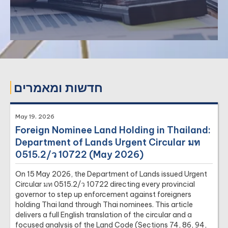
חדשות ומאמרים
May 19, 2026
תחום המיסוי שלנו כולל תכנון מס וייצוג בנושאי מס פדרליים, מדינתיים
Foreign Nominee Land Holding in Thailand:
ומקומיים.
Department of Lands Urgent Circular มท
›
מס הכנסה של חברות
0515.2/ว 10722 (May 2026)
›
מס הכנסה אישי
On 15 May 2026, the Department of Lands issued Urgent
›
תכנון מס
Circular มท 0515.2/ว 10722 directing every provincial
›
בדיקת נאותות במפעל
governor to step up enforcement against foreigners
holding Thai land through Thai nominees. This article
›
מס ערך מוסף
delivers a full English translation of the circular and a
›
ניכוי מס במקור
focused analysis of the Land Code (Sections 74, 86, 94,