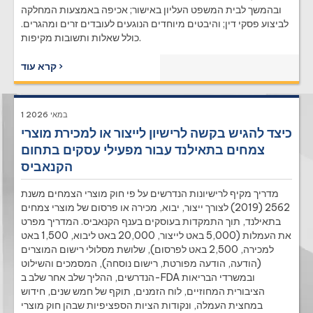
ובהמשך לבית המשפט העליון באישור; אכיפה באמצעות המחלקה
לביצוע פסקי דין; והיבטים מיוחדים הנוגעים לעובדים זרים ומהגרים.
כולל שאלות ותשובות מקיפות.
קרא עוד ›
1 במאי 2026
כיצד להגיש בקשה לרישיון לייצור או למכירת מוצרי
צמחים בתאילנד עבור מפעילי עסקים בתחום
הקנאביס
מדריך מקיף לרישיונות הנדרשים על פי חוק מוצרי הצמחים משנת
2562 (2019) לצורך ייצור, יבוא, מכירה או פרסום של מוצרי צמחים
בתאילנד, תוך התמקדות בעוסקים בענף הקנאביס. המדריך מפרט
את העמלות (5,000 באט לייצור, 20,000 באט ליבוא, 1,500 באט
למכירה, 2,500 באט לפרסום), שלושת מסלולי רישום המוצרים
(הודעה, הודעה מפורטת, רישום נוסחה), המסמכים והשילוט
הנדרשים, ההליך שלב אחר שלב ב-FDA ובמשרדי הבריאות
הציבורית המחוזיים, לוח הזמנים, תוקף של חמש שנים, חידוש
במחצית העמלה, ונקודות הציות הספציפיות שבהן חוק מוצרי