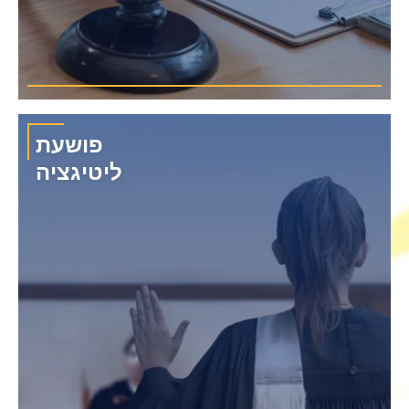
פושעת
ליטיגציה
אנו מספקים לכל לקוח ערך באמצעות הניסיון הרב שלנו בליטיגציה מורכבת
ועתירת סיכונים באמצעות גישה רב תחומית.
›
סכסוכים מסחריים ותאגידיים
›
סכסוכי רכוש ונדל"ן
›
הפרת חוזה
›
צווי מניעה וצווי הרחקה
›
הגנת הצרכן
›
תובענה ייצוגית