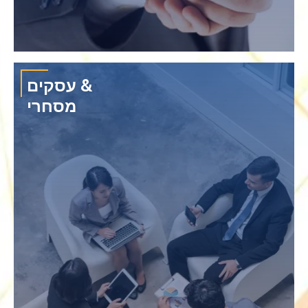
›
ערבות וערבות אג"ח
עסקים &
מסחרי
אנו גאים בעורכי הדין שלנו על הכשרתם וניסיונם הרב בבוררויות, גישור ויישוב
סכסוכים.
›
משא ומתן
›
גישור ופיוס
›
מיני-משפט
›
בוררות
›
אכיפת ADR