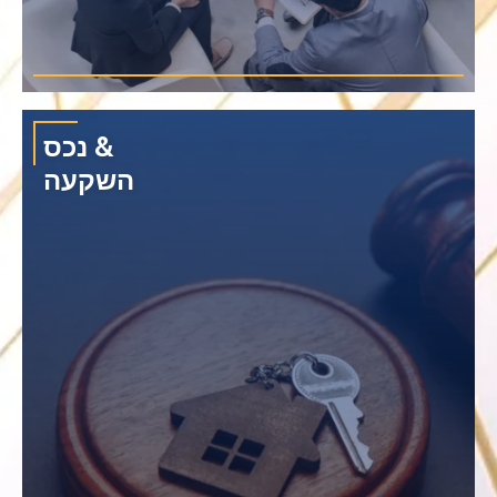
נכס &
השקעה
מייצג לקוחות בסכסוכים הנוגעים לחוזים, הסכמי מיזמים משותפים, רכישות
עסקיות ועניינים של ניהול כושל.
›
רישום עסקים
›
רישום בנק ישראל
›
רישיון עסק זר
›
מכס תאילנדי ואזור חופשי
›
אישור עבודה בתאילנד
›
ויזה בתאילנד