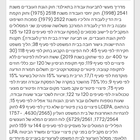
מדריך מעשי לתביעות עבודה בתאילנד: חוק הגנת העובדים משנת
2541 (1998), חוק יחסי העבודה משנת 2518 (1975) וחוק הקמת
בית הדין לעבודה והליכיו משנת 2522 (1979); סמכות השיפוט
ומבנה בית הדין לעבודה המורכב משלושה שופטים; שני המסלולים
המקבילים ליישוב סכסוכים (מפקח עבודה לפי סעיפים 123 עד 125
לחוק הגנת העובדים, או תביעה ישירה בבית הדין לעבודה); תקנות
ההתיישנות; גישור חובה בבית המשפט לפי סעיף 38; הליך משפט
חקירתי לפי סעיף 45; לוח הפיצויים הקבוע בחוק לפי סעיף 118 (30
עד 400 יום, כפי שתוקן בשנת 2019); ששת העילות לפיטורים ללא
פיצויים לפי סעיף 119; סף תקופת הניסיון של 120 יום; כללי חוזים
לתקופה קצובה; פיטורים קונסטרוקטיביים; תשלום תמורת הודעה
מוקדמת לפי סעיף 17/1; הריבית בשיעור 15% וההיטל בשיעור 15%
לפי סעיף 9; כלל 75% מהשכר במקרה של הפסקת עבודה זמנית לפי
סעיף 75; פיצויי פיטורים עקב מעבר מקום עבודה ופיטורים מונעי
טכנולוגיה לפי סעיפים 120 עד 122; זכויות לשכר עבור שעות עבודה,
שעות נוספות ותשלום עבור חגים; הגנות נגד אפליה לפי סעיף 15;
פיצויים בגין פיטורים שלא כדין לפי סעיף 49 לחוק LCEPA, בהתאם
להנחיות האחרונות של בית המשפט העליון (4630/2565, 1757-
1772/2564, 6729/2561); לוח הזמנים המלא של העונשים
הפליליים המוטלים על מעסיקים לפי סעיפים 144 עד 159 לחוק
LPA; הליכים מקבילים בפני קרן פיצויי עובדים ומשרד הביטוח
הלאומי; מסלול הערעור לבית המשפט לערעורים בעניינים מיוחדים