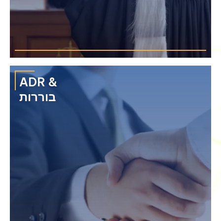
ADR &
בוררות
אנו מספקים לכל לקוח ערך באמצעות הניסיון הרב שלנו בליטיגציה מורכבת
ועתירת סיכונים באמצעות גישה רב תחומית.
›
פשיעה כלכלית
›
מסמכים והונאות פיננסיות
›
עבירות מחשב וסייבר
›
עבירה של שימוש לרעה
›
אחריות פלילית של אישיות משפטית