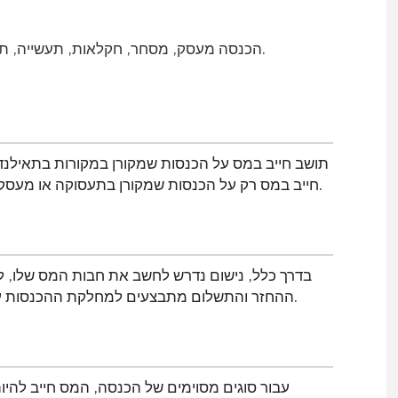
הכנסה מעסק, מסחר, חקלאות, תעשייה, תחבורה או כל פעילות אחרת שלא צוינו קודם לכן.
תושב חייב במס על הכנסות שמקורן במקורות בתאילנד 
חייב במס רק על הכנסות שמקורן בתעסוקה או מעסקים המתנהלים בתאילנד ומנכסים הממוקמים בתאילנד.
בדרך כלל, נישום נדרש לחשב את חבות המס שלו, ל
ההחזר והתשלום מתבצעים למחלקת ההכנסות עד היום האחרון של חודש מרץ בשנה שלאחר שנת המס.
עבור סוגים מסוימים של הכנסה, המס חייב לה