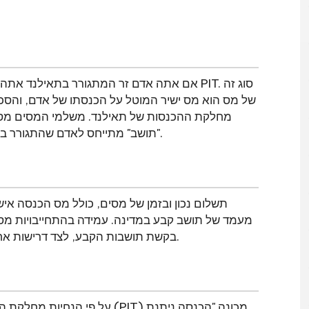
אם אתה אדם זר המתגורר בתאילנד אתה עדיין נ
של מס הוא מס ישיר המוטל על הכנסתו של אדם, והסכום
מחלקת ההכנסות של תאילנד. משלמי המסים מסווג
"תושב" מתייחס לאדם שהתגורר בתאילנד במשך יותר מ -180 ימים באותה שנה קלנדרית.
תשלום נכון ובזמן של מסים, כולל מס הכנסה אי
מעמד של תושב קבע במדינה. עמידה בהתחייבויות מס
בקשת תושבות הקבע, לצד דרישות אחרות הקשורות לוויזה שלך ולמשך השהות שלך בתאילנד.
על פי הנחיות מחלקת ההכנסות 