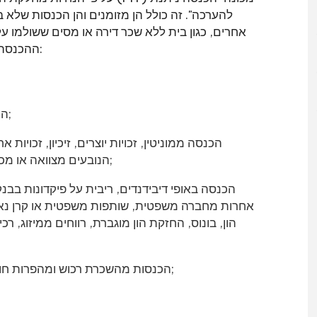
להערכה". זה כולל הן מזומנים והן הכנסות שלא במ
אחרים, כגון בית ללא שכר דירה או מסים ששולמו ע
למטרות PIT. ההכנסה המוערכת מסווגת ל-8 קטגוריות כדלקמן:
הכנסות משי
הכנסה מכוח משרות, משרות או שירותים שניתנו;
הכנסה ממוניטין, זכויות יוצרים, זיכיון, זכויו
הנובעים מצוואה או מכל חוק משפטי אחר או פסק דין של בית המשפט;
הכנסה באופי דיבידנדים, ריבית על פיקדונות בבנ
אחרות מחברה משפטית, שותפות משפטית או קרן נ
הון, בונוס, החזקת הון מוגברת, רווחים ממיזוג, ר
הכנסות מהשכרת רכוש ומהפרות חוזים, מכירות בתשלומים או חוזי שכירות-רכישה;