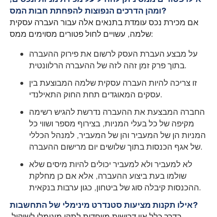
ומהן הדרכים הנפוצות להפחתת חבות המס?
אם מכירת נכס עומדת בתנאים אלה עבור העברה עסקית
שלמה, עשויים לחול פטורים מסוימים ממס:
על מבצע העברת העסק לרשום את פירוק ההעברה
בתוך פרק זמן זהה לזה של ההעברה הרלוונטית.
זו צריכה להיות העברה עסקית שלמה המבוצעת בין
עסקים המאוגדים תחת החוק התאילנדי.
החברה המבצעת את ההעברה נדרשת להגיש רשימה
מקיפה של כל בעלי המניות, בצירוף מספר ושווי כל
המניות הן של המעביר והן של המעביר, למנהל הכללי
של אגף הכנסות בתוך שלושים יום מרישום ההעברה.
לא למעביר ולא למעביר יכולים להיות מיסים שלא
שולמו בעת ביצוע ההעברה, אלא אם כן מחלקת
ההכנסות קיבלה סוג של ביטחון, כגון ערבות בנקאית.
אילו תקנות מציעות סטנדרט מינימלי של התחשבות?
בדרך כלל אין דרישות מיוחדות לתקן מינימלי לשיקול.