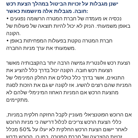
ישנן מגבלות על זכויות הביטול במהלך הצעת רכש
חובה. מגבלות אלה מיושמות כאשר:
• נכסיה או מעמדה של חברת המטרה הרשומה נפגעים
באופן משמעותי. הנזק לא יכול להיות תוצאה של פעולות של
הקונה.
• חברת המטרה נוקטת בפעולות המפחיתות באופן
משמעותי את ערך מניות החברה.
הצעת רכש וולונטרית גמישה הרבה יותר בהקצבותיה מאשר
הצעות רכש חובה. הקונה יכול בדרך כלל להציע את
התנאים, אשר בדרך כלל כוללים את החלק המינימלי של
המניות שהם רוצים להשיג. אז לקונה יש גם את הזכות לסגת
מהצעת הרכש אם המניות האחוז המינימלי שלהם לא
מתקיימים.
אם הרוכש הפוטנציאלי מעוניין לקבל החזקה חלקית במניות,
כללי הצעת הרכש צריכים לכלול דרישה כי מניות הרוכש
לאחר יישום הצעת הרכש החלקית לא יעלו על 50% מכלל
זכויות ההצבעה של חברת המטרה. כמו כן, הרוכש נדרש