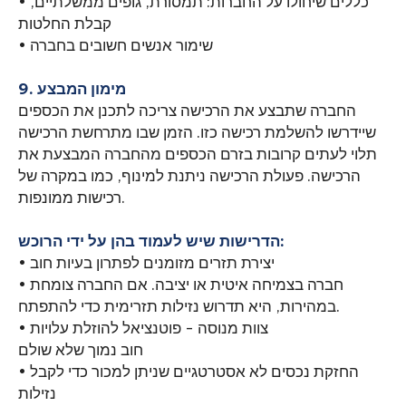
• כללים שיחולו על החברות: תמסורת, גופים ממשלתיים,
קבלת החלטות
• שימור אנשים חשובים בחברה
9. מימון המבצע
החברה שתבצע את הרכישה צריכה לתכנן את הכספים
שיידרשו להשלמת רכישה כזו. הזמן שבו מתרחשת הרכישה
תלוי לעתים קרובות בזרם הכספים מהחברה המבצעת את
הרכישה. פעולת הרכישה ניתנת למינוף, כמו במקרה של
רכישות ממונפות.
הדרישות שיש לעמוד בהן על ידי הרוכש:
• יצירת תזרים מזומנים לפתרון בעיות חוב
• חברה בצמיחה איטית או יציבה. אם החברה צומחת
במהירות, היא תדרוש נזילות תזרימית כדי להתפתח.
• צוות מנוסה - פוטנציאל להוזלת עלויות
חוב נמוך שלא שולם
• החזקת נכסים לא אסטרטגיים שניתן למכור כדי לקבל
נזילות