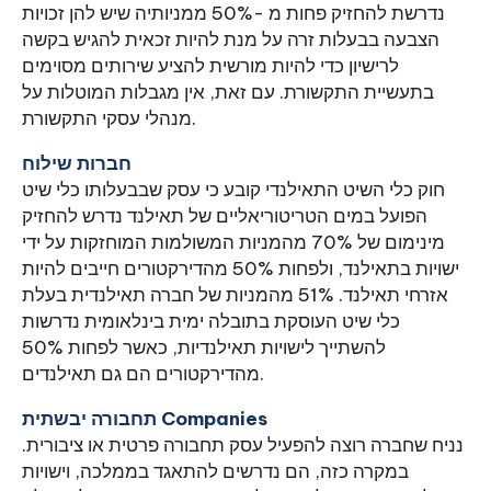
נדרשת להחזיק פחות מ -50% ממניותיה שיש להן זכויות
הצבעה בבעלות זרה על מנת להיות זכאית להגיש בקשה
לרישיון כדי להיות מורשית להציע שירותים מסוימים
בתעשיית התקשורת. עם זאת, אין מגבלות המוטלות על
מנהלי עסקי התקשורת.
חברות שילוח
חוק כלי השיט התאילנדי קובע כי עסק שבבעלותו כלי שיט
הפועל במים הטריטוריאליים של תאילנד נדרש להחזיק
מינימום של 70% מהמניות המשולמות המוחזקות על ידי
ישויות בתאילנד, ולפחות 50% מהדירקטורים חייבים להיות
אזרחי תאילנד. 51% מהמניות של חברה תאילנדית בעלת
כלי שיט העוסקת בתובלה ימית בינלאומית נדרשות
להשתייך לישויות תאילנדיות, כאשר לפחות 50%
מהדירקטורים הם גם תאילנדים.
תחבורה יבשתית Companies
נניח שחברה רוצה להפעיל עסק תחבורה פרטית או ציבורית.
במקרה כזה, הם נדרשים להתאגד בממלכה, וישויות