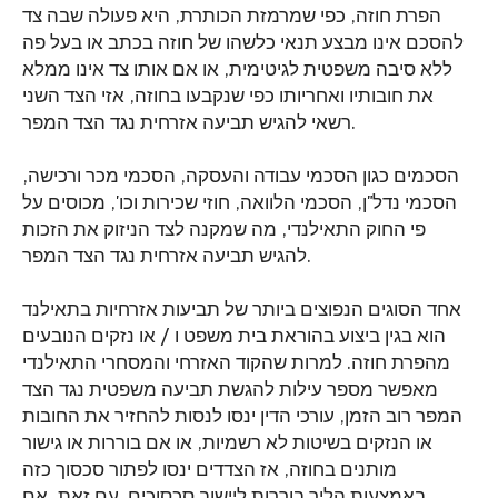
הפרת חוזה, כפי שמרמזת הכותרת, היא פעולה שבה צד
להסכם אינו מבצע תנאי כלשהו של חוזה בכתב או בעל פה
ללא סיבה משפטית לגיטימית, או אם אותו צד אינו ממלא
את חובותיו ואחריותו כפי שנקבעו בחוזה, אזי הצד השני
רשאי להגיש תביעה אזרחית נגד הצד המפר.
הסכמים כגון הסכמי עבודה והעסקה, הסכמי מכר ורכישה,
הסכמי נדל"ן, הסכמי הלוואה, חוזי שכירות וכו', מכוסים על
פי החוק התאילנדי, מה שמקנה לצד הניזוק את הזכות
להגיש תביעה אזרחית נגד הצד המפר.
אחד הסוגים הנפוצים ביותר של תביעות אזרחיות בתאילנד
הוא בגין ביצוע בהוראת בית משפט ו / או נזקים הנובעים
מהפרת חוזה. למרות שהקוד האזרחי והמסחרי התאילנדי
מאפשר מספר עילות להגשת תביעה משפטית נגד הצד
המפר רוב הזמן, עורכי הדין ינסו לנסות להחזיר את החובות
או הנזקים בשיטות לא רשמיות, או אם בוררות או גישור
מותנים בחוזה, אז הצדדים ינסו לפתור סכסוך כזה
באמצעות הליך בוררות ליישוב סכסוכים. עם זאת, אם