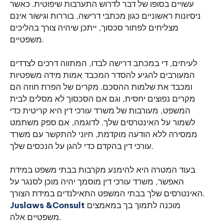
עשויים בסופו של דבר לדרוש התערבות שיפוטית. כאשר
ניסיונות ראשוניים כגון מכתבי דרישה, בוררות וגישור אינם
מצליחים לפתור סכסוך, ייתכן שיהיה צורך בהליכים
משפטיים.
לעיתים, די במכתב דרישה לבדו, המתווה דרכים לצדדים
המעורבים להגיע להסדר המכבד אמות מידה משפטיות
ומכבד את שלמות ההסכם. מקרים של הפרת חוזה הם
מקרים נפוצים יחסית, וגם אם הסכסוך לא מסלים לבית
המשפט, מעורבות של משרד עורכי דין היא קריטית כדי
לשמור על האינטרסים שלך. לדוגמה, אם ספק משתמט
ממסירה ללא הודעה מוקדמת, חיוני להתקשר עם משרד
עורכי דין בהקדם כדי להגן על הנכסים שלך.
בעוד המטרה היא להימנע מקרבות בבתי משפט במידת
האפשר, משרד עורכי דין מוסמך יהיה מוכן לסנגר על
האינטרסים שלך בבתי המשפט התאילנדים במידת הצורך.
מוכנה לתמוך בך במאמצים
Juslaws &Consult
משפטיים אלה.