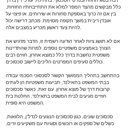
רבה בסוג החוזה ובפרטי הסכסוך. בתחילה, עורכי דין בדרך
כלל מבקשים מהצד המפר למלא את התחייבויותיו החוזיות,
בין אם זה כרוך באספקת סחורות או שירותים, או פיצוי על
אובדן ריבית במשך תקופה מסוימת. מכתב דרישה יכול
להיות צעד ראשון מכריע במצבים אלה.
אם לא תושג ציות לאחר הודעה רשמית זו, הדבר מדגיש את
הצורך באמצעים משפטיים נוספים. למרות שהתדיינות
משפטית נחשבת בדרך כלל כמוצא אחרון, חוזים רבים
כוללים סעיפים המפרטים הליכים ליישוב סכסוכים.
בהתחשב בתהליך הממושך הקשור לסכסוכי הסכמי עבודה
בבתי המשפט בתאילנד, תביעות משפטיות הן לעתים
קרובות דרך של מוצא אחרון. עם זאת, כאשר סכסוכים
חוזיים מגיעים לבית המשפט בתאילנד, החלטת בית
המשפט היא סופית.
סכסוכים שונים, כגון סכסוכים הנוגעים לנדל"ן, הלוואות,
כשלים של ספקים או רוכשים וסוגיות עם משקיעים זרים,