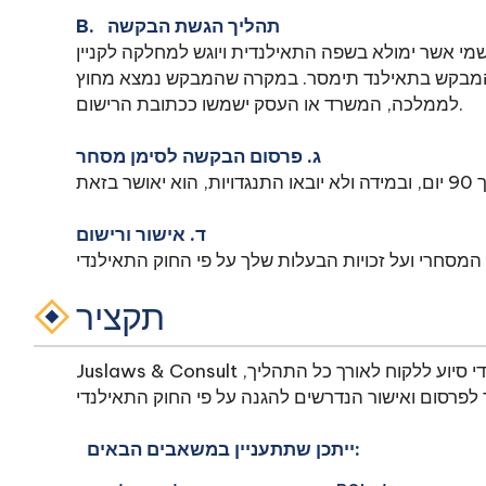
B. תהליך הגשת הבקשה
מי אשר ימולא בשפה התאילנדית ויוגש למחלקה לקניין
 המבקש בתאילנד תימסר. במקרה שהמבקש נמצא מחוץ
לממלכה, המשרד או העסק ישמשו ככתובת הרישום.
ג. פרסום הבקשה לסימן מסחר
ד. אישור ורישום
תקציר
Juslaws & Consult מספקת את החיפוש והרישום של סימן המסחר על ידי סיוע ללקוח לאורך כל התהליך,
ייתכן שתתעניין במשאבים הבאים: