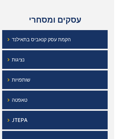
עסקים ומסחרי
›
הקמת עסק קנאביס בתאילנד
›
נציגות
›
שותפויות
›
טאפטה
›
JTEPA