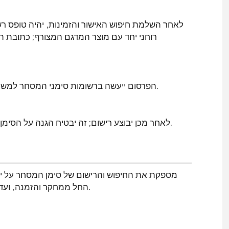
לאחר השלמת חיפוש האישור והזמינות, יהיה טופס רש
רוחני יחד עם מוצר המדגם המצורף; כתובת
הפרסום ייעשה ברשומות סימני המסחר למשך 90 יום, ובמידה ולא יובאו התנגדויות, הוא יאושר בזאת.
לאחר מכן יבוצע רישום; זה יבטיח הגנה על הסימן המסחרי ועל זכויות הבעלות שלך על פי החוק התאילנדי.
החל ממחקר והזמנה, ועד לפרסום ואישור הנדרשים להגנה על פי החוק התאילנדי.