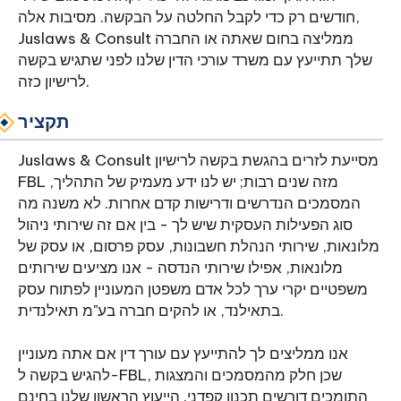
חודשים רק כדי לקבל החלטה על הבקשה. מסיבות אלה,
Juslaws & Consult ממליצה בחום שאתה או החברה
שלך תתייעץ עם משרד עורכי הדין שלנו לפני שתגיש בקשה
לרישיון כזה.
תקציר
Juslaws & Consult מסייעת לזרים בהגשת בקשה לרישיון
FBL מזה שנים רבות; יש לנו ידע מעמיק של התהליך,
המסמכים הנדרשים ודרישות קדם אחרות. לא משנה מה
סוג הפעילות העסקית שיש לך - בין אם זה שירותי ניהול
מלונאות, שירותי הנהלת חשבונות, עסק פרסום, או עסק של
מלונאות, אפילו שירותי הנדסה - אנו מציעים שירותים
משפטיים יקרי ערך לכל אדם משפטן המעוניין לפתוח עסק
בתאילנד, או להקים חברה בע"מ תאילנדית.
אנו ממליצים לך להתייעץ עם עורך דין אם אתה מעוניין
להגיש בקשה ל-FBL, שכן חלק מהמסמכים והמצגות
התומכים דורשים תכנון קפדני. הייעוץ הראשון שלנו בחינם