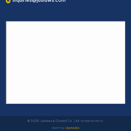
inquiries@juslaws.com
© 2026, Juslaws & Consult Co., Ltd. כל הזכויות שמורות.
Upmedio
בניית אתר: