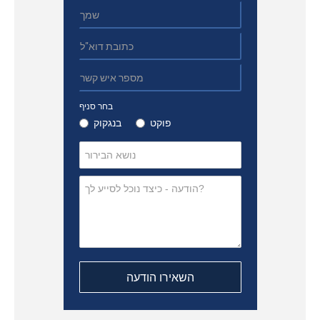
בחר סניף
פוקט
בנגקוק