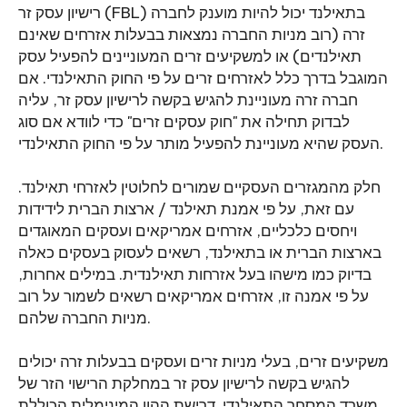
רישיון עסק זר (FBL) בתאילנד יכול להיות מוענק לחברה
זרה (רוב מניות החברה נמצאות בבעלות אזרחים שאינם
תאילנדים) או למשקיעים זרים המעוניינים להפעיל עסק
המוגבל בדרך כלל לאזרחים זרים על פי החוק התאילנדי. אם
חברה זרה מעוניינת להגיש בקשה לרישיון עסק זר, עליה
לבדוק תחילה את "חוק עסקים זרים" כדי לוודא אם סוג
העסק שהיא מעוניינת להפעיל מותר על פי החוק התאילנדי.
חלק מהמגזרים העסקיים שמורים לחלוטין לאזרחי תאילנד.
עם זאת, על פי אמנת תאילנד / ארצות הברית לידידות
ויחסים כלכליים, אזרחים אמריקאים ועסקים המאוגדים
בארצות הברית או בתאילנד, רשאים לעסוק בעסקים כאלה
בדיוק כמו מישהו בעל אזרחות תאילנדית. במילים אחרות,
על פי אמנה זו, אזרחים אמריקאים רשאים לשמור על רוב
מניות החברה שלהם.
משקיעים זרים, בעלי מניות זרים ועסקים בבעלות זרה יכולים
להגיש בקשה לרישיון עסק זר במחלקת הרישוי הזר של
משרד המסחר התאילנדי. דרישת ההון המינימלית הכוללת