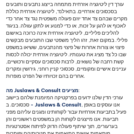
עורך דין ליטיגציה אזרחית מתמחה בייצוג נתבעים ותובעים
בסכסוכים אזרחיים. בתאילנד, ליטיגציה אזרחית כוללת
מקרים שבהם צד אחד יוזם פעולה משפטית נגד צד אחר כדי
לאכוף או להגן על זכות, או כדי למנוע או לתקן עוולה. בניגוד
להליכים פליליים, ליטיגציה אזרחית אינה כרוכה באישום
פלילי. במקום זאת, זהו הליך משפטי שבו התובעים מבקשים
פיצוי או צורות אחרות של פיצוי מהנתבעים, ששיאו במשפט
שבו כל צד מציג את טענותיו. ליטיגציה אזרחית יכולה לכסות
קשת רחבה של נושאים, לרבות סכסוכים עסקיים ורכושיים,
עניינים אישיים ומקומיים, סכסוכי קניין רוחני, גירושין ומקרים
אחרים בהם זכויותיו של הפרט מופרות.
:
מה Juslaws & Consult מציעים
עורכי הדין שלנו ידועים בפרקטיקה המיומנת שלהם ביישוב
, אנו עוסקים באופן
- Juslaws & Consult
סכסוכים. ב
פעיל בתביעות אזרחיות עבור לקוחותינו ומגנים עליהם מפני
תביעות. אנו מייצגים לקוחות הן במשפטים ראשוניים והן
בערעורים, תוך שיתוף פעולה הדוק לפיתוח אסטרטגיות
מותאמות אישית התואמות את מטרותיהם ופותרות