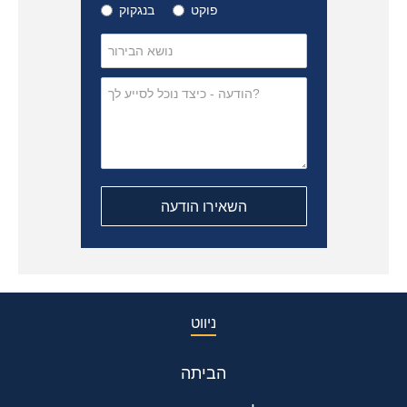
פוקט
בנגקוק
ניווט
הביתה