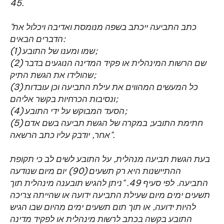
45.
"כתב התביעה ייכתב בשפה מנומסת ואדיבה ויכלול את
הדברים הבאים:
(1) שמו ומענו של התובע;
(2) שם הרשות המינהלית או פקיד המדינה הנוגעים בדבר
שהולידו את הגשת התיק;
(3) כל המעשים המהווים את עילת התביעה וכן עובדות
ונסיבות הכרחיות בקשר אליהם;
(4) הסעד המבוקש על ידי התובע;
(5) חתימת התובע; במקרה של הגשת תביעה בשם אדם
אחר, יודבק עליו כתב הרשאה".
בעת הגשת תביעה מנהלית, על התובע לשים לב כי תקופת
ההתיישנות היא רק תשעים (90) יום מיום שנודעה
התביעה. לפי סעיף 49. "ניתן להגיש תובענה מינהלית תוך
תשעים ימים מיום שעילת התביעה ידועה או שהייתה צריכה
להיות ידועה, או תוך תום תשעים ימים מהיום שבו הגיש
התובע בקשה בכתב לרשות מינהלית או לפקיד מדינה