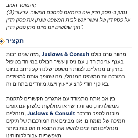
והמוסר הטוב;
(3) נטען כי פסק הדין אינו בהתאם להסכם הגישור. ערעור
על פסק דין של גישור יוגש לבית המשפט שנתן את פסק הדין
תוך שלושים יום מיום מתן פסק הדין".
תקציר
מהווה גורם בולט
Juslaws & Consult
מזה שנים רבות,
בענף עריכת הדין, עם ניסיון עשיר הבולט במיוחד בטיפול
בתיקים מנהליים. לצוות המשפטי שלנו רקע נרחב בניווט
במורכבויות המשפט המנהלי, מה שהופך אותנו למצוידים
באופן ייחודי להציע ייעוץ וייצוג מיוחדים בתחום זה.
בין אם אתה מתמודד עם אתגרים הקשורים לתקנות
ממשלתיות, סוגיות רישוי או מחלוקות כלשהן עם גופים
מוכנה לספק הדרכה
Juslaws & Consult
מנהליים,
ותמיכה של מומחים. אנו מבינים את המורכבות של תיקים
מנהליים ומחויבים להשיג את התוצאות הטובות ביותר
האפשריות עבור לקוחותינו.