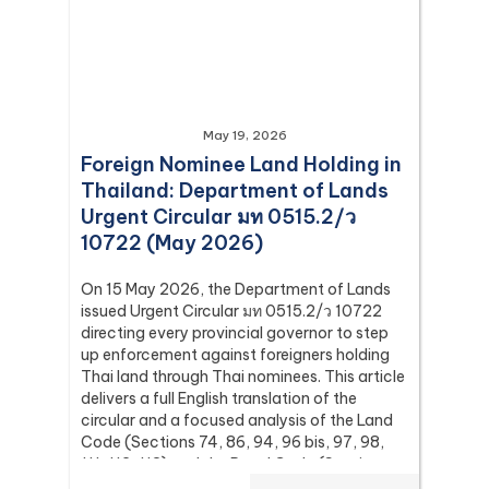
May 19, 2026
Foreign Nominee Land Holding in
Thailand: Department of Lands
Urgent Circular มท 0515.2/ว
10722 (May 2026)
On 15 May 2026, the Department of Lands
issued Urgent Circular มท 0515.2/ว 10722
directing every provincial governor to step
up enforcement against foreigners holding
Thai land through Thai nominees. This article
delivers a full English translation of the
circular and a focused analysis of the Land
Code (Sections 74, 86, 94, 96 bis, 97, 98,
111, 112, 113) and the Penal Code (Sections
137 and 267) it relies on, with the leading