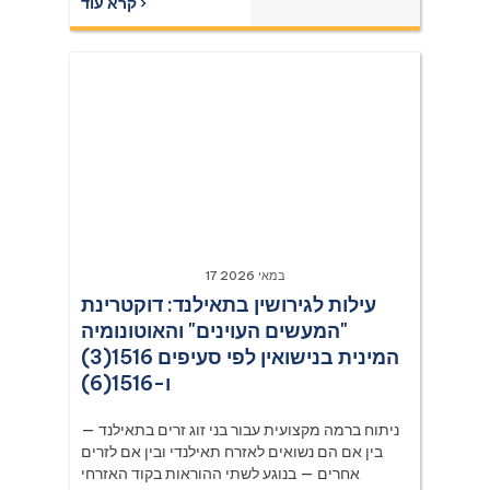
קרא עוד ›
Supreme Court (Dika) authorities including
Dika 344/2511, Dika 1038/2538, Dika
6056/2539, Dika 6412/2560, Dika
2744/2562, and Dika 4048/2528.
17 במאי 2026
עילות לגירושין בתאילנד: דוקטרינת
"המעשים העוינים" והאוטונומיה
המינית בנישואין לפי סעיפים 1516(3)
ו-1516(6)
ניתוח ברמה מקצועית עבור בני זוג זרים בתאילנד —
בין אם הם נשואים לאזרח תאילנדי ובין אם לזרים
אחרים — בנוגע לשתי ההוראות בקוד האזרחי