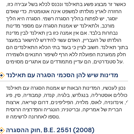
כאשר זר מבצע פשע בתאילנד ונכנס לכלא בשל עבירה כזו,
החזרה לארץ מולדתו למשפט אינה אוטומטית. כדי שאדם
יוסגר, יש לפתוח בהליך הסגרה רשמי. הסגרה היא הליך
מורכב, ולתאילנד יש אמנות הסגרה עם מספר מדינות
נבחרות בלבד. אם אין אמנה כזו בין תאילנד לבין מדינת
הולדתו של העבריין, האדם עשוי להידרש להישאר במעצר
בתוך תאילנד. חשוב לציין כי בעוד בתי הכלא התאילנדים הם
חלק ממערכת הפועלת ללא הרף לשיפור התנאים ולשמירה
על סטנדרטים, הם עדיין מתמודדים עם אתגרים מסוימים.
מדינות שיש להן הסכמי הסגרה עם תאילנד
נכון לעכשיו, המדינות הבאות יש אמנות הסגרה עם תאילנד
כוללים אוסטרליה, בנגלדש, בלגיה, קנדה, קמבודיה, סין, פיג
'י, אינדונזיה, לאוס, מלזיה, הפיליפינים, דרום קוריאה, ארצות
הברית של אמריקה, ובריטניה; הונגריה והפדרציה הרוסית
נוספו לאחרונה לרשימה זו.
חוק ההסגרה, B.E. 2551 (2008)