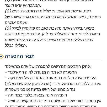
המלכה או יורש העצר;
(2) רצח, גרימת נזק גופני או שלילת חירותם של ראש
המדינה, ראש הממשלה או בני משפחה מדרגה ראשונה של
אותם אנשים;
(3) ביצוע עבירה שאינה נחשבת כעבירה פוליטית לצורך
הסגרה לפי אמנות שתאילנד צד להן. עבירה צבאית פירושה
עבירה פלילית צבאית ספציפית ולא עבירה לפי המשפט
הפלילי בכלל.
תנאי ההסגרה
להלן התנאים הנדרשים להסגרתו של אדם מתאילנד:
- ההסגרה לא תהיה מנוגדת לחוק התאילנדי
- העבירה אינה פוליטית במהותה: ההגדרה של פוליטיקה
אינה כוללת רצח או פשע מכוון (או כל ניסיון לפשעים כאלה)
נגד ביטחונו של ראש מדינה או בני משפחתו
- העבירה אינה צבאית בלבד במהותה
- אין פסק דין סופי של בית משפט במדינה המבקשת המוצא
את האדם נשוא בקשת ההסגרה חף מפשע מהעבירה; כי