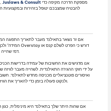
מספקת הדרכה מקיפה כדי
Juslaws & Consult
להסדיר את מעמדכם או עומדים בפני הליכים משפטיים,
להבטיח שמצבכם יטופל בזהירות ובמקצועיות המר
אם זר נשאר בתאילנד מעבר לתאריך התפוגה המצוין
המידה" ולכן נמצא 
דמי שהייה יתר למחלקת ההגירה התאילנדית עם היציאה מתאילנד.
על ידי חוקי ההגירה התאילנדית. לשהייה מעבר לוויזה ש
ואיסורים פוטנציאליים מכניסה מחדש לתאילנד. חשוב 
ולנקוט פעולה בזמן כדי להאריך את הוויזה שלך או לעזוב את הארץ לפני שתאריכים אלה מגיעים.