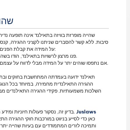
שהות
שהייה מופרזת בוויזה בתאילנד אינה תופעה נדי
סיבות. ללא קשר להסברים שניתנו לקציני ההגירה, קנס
על המידה את קבלת הפנים שלהם בתאילנד בדרך כלל עומדים בפני שתי אפשרויות:
- פנו מרצון לרשויות בתאילנד, הודו בשהייה העודפת ושלמו את כל הקנסות או העונשים החלים.
- אם נתפסו שוהים יתר על המידה מבלי לדווח על עצמם, שוהים יתר על המידה חשופים למעצר ולהעמדה לדין.
תאילנד ידועה בעמדתה המתחשבת בחוקים ובתקנ
ההגירה התאילנדית מחמירה, במיוחד בכל הנוגע
השלכות משמעותיות. פקידי ההגירה התאילנדים מבי
Juslaws
בדיון זה, נסקור פעולות חיוניות ומידע הנדרש עבור אלה שנשארו מעבר לוויזה שלהם בתאילנד.
ותמיכה לזרים המתמודדים עם בעיות שהייה יתר