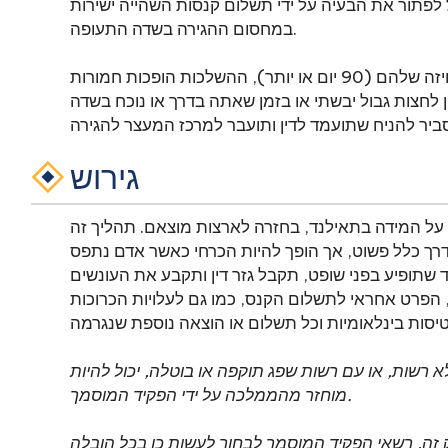
 לפתור את הבעיה על ידי תשלום קנסות השהייה ישירות
במחסום ההגירה בשדה התעופה.
עם זאת, עבור אלה שנשארו באופן משמעותי מעבר לוויזה שלהם (90 יום או יותר), ההשלכות הופכות חמורות
 לחצות גבול יבשתי או בזמן שאתה בדרך או נוכח בשדה
גירוש
 על המידה בתאילנד, בחזרה לארצות מוצאם. תהליך זה
כלל פשוט, אך הופך להיות הכרחי כאשר אדם נתפס overstay אשרת השהייה שלהם. אם תעוכב
 שתופיע בפני שופט, תקבל גזר דין ותקבע את העונשים
ם 54 ו -55 לחוק ההגירה, הפרט אחראי לתשלום הקנס, כמו גם לעלויות הכרוכות
 ללא רשות, או עם רשות שפג תוקפה או בוטלה, יכול להיות
מוחזר מהממלכה על ידי הפקיד המוסמך.
י חוק זה, רשאי הפקיד המוסמך לבחור לעשות כן בכל הובלה