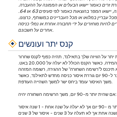
זרת זרים כאמור יישאו הבעלים או הממונה על ההעברה.
אם נראה שאין בעלים או אדם הממונה על ההובלה, יישאו המפר בהוצאות כאמור לפי סעיפים 63 או 64.
 עבריין במלואו או מכל העבריינים במשותף, כרצונו.
 להיות מוחזרים על ידי תחבורה אחרת או נמלי כניסה
אחרים על חשבונם.
קנס יתר ועונשים
ת יתר על הוויזה שלך בתאילנד, תהיה כפוף לקנס שחרור
של 500 באט תאילנדי עבור כל יום בו שהית יתר על המידה, כאשר הקנס הכולל לא יעלה על 20,000 באט.
ות העודפת שלך לא תעלה על 90 יום, לא תיכנס ל"רשימה השחורה" של ההגירה, רשומה המזהה
אנשים שהפרו את חוקי ההגירה. עם זאת, שהייה מעבר ל-90 יום גוררת איסור כניסה מחדש לתאילנד, כאשר
משך האיסור עומד ביחס ישר למשך השהייה העודפת.
אם שהית יותר מ-90 יום, משך הרשימה השחורה יהיה:
 יום אך לא יעלה על שנה אחת - 1 שנה איסור
אחת אך לא תעלה על 3 שנים - איסור של 3 שנים