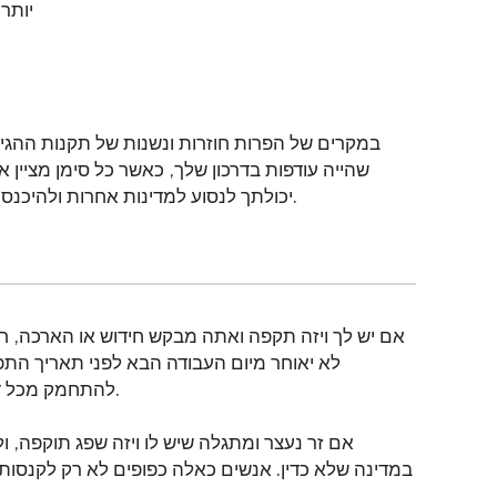
יותר מ -3 שנים אך לא יעלה ע
במקרים של הפרות חוזרות ונשנות של תקנות ההגי
שהייה עודפות בדרכון שלך, כאשר כל סימן מציין א
יכולתך לנסוע למדינות אחרות ולהיכנס אליהן ומביא לאיסור כניסה לתאילנד עד לביטול האיסור.
אם יש לך ויזה תקפה ואתה מבקש חידוש או הארכה, ח
לא יאוחר מיום העבודה הבא לפני תאריך התפוג
להתחמק מכל דמי שהייה יתר או קנסות המוטלים על ידי משרד ההגירה.
אם זר נעצר ומתגלה שיש לו ויזה שפג תוקפה, ול
במדינה שלא כדין. אנשים כאלה כפופים לא רק לקנסות