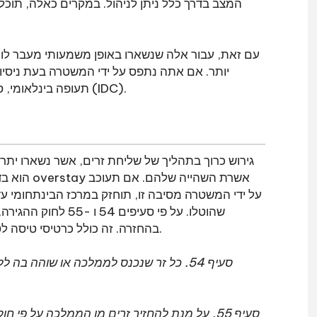
המצב בדרך כלל ניתן לניהול. במקרים כאלה, תוכל
יותר. אם אתה נתפס על ידי המשטרה בעת ניסיון
תעופה בינלאומי, סביר להניח שתועמד לדין ותועבר למרכז המעצר להגירה (IDC).
גירוש כרוך בתהליך של שליחת זרים, אשר נשארו יתר
הוא בדרך 
על ידי המשטרה מסיבה זו, תוחזק במרכז הבינתחומי עד
שהוטלו. על פי סעיפי
בהחזרה. זה כולל כרטיסי טיסה לטיסות בינלאומיות וכל תשלום או הוצאה נוספת שנגרמה.
סעיף 54. כל זר שנכנס לממלכה או שוהה בה
סעיף 55. על מנת להחזיר זרים מן הממלכה על פ