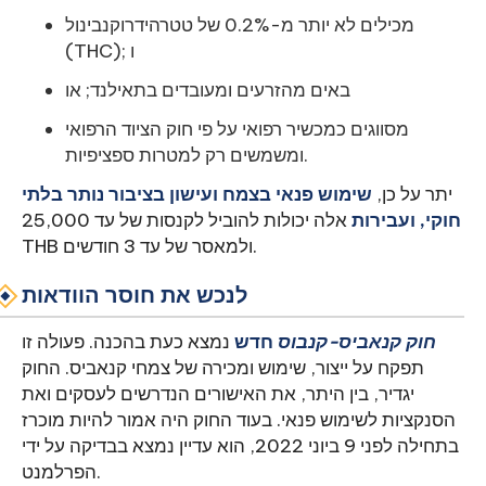
מכילים לא יותר מ-0.2% של טטרהידרוקנבינול
(THC); ו
באים מהזרעים ומעובדים בתאילנד; או
מסווגים כמכשיר רפואי על פי חוק הציוד הרפואי
ומשמשים רק למטרות ספציפיות.
יתר על כן,
שימוש פנאי בצמח ועישון בציבור נותר בלתי
חוקי, ועבירות
אלה יכולות להוביל לקנסות של עד 25,000
THB ולמאסר של עד 3 חודשים.
לנכש את חוסר הוודאות
חוק קנאביס-קנבוס
חדש
נמצא כעת בהכנה. פעולה זו
תפקח על ייצור, שימוש ומכירה של צמחי קנאביס. החוק
יגדיר, בין היתר, את האישורים הנדרשים לעסקים ואת
הסנקציות לשימוש פנאי. בעוד החוק היה אמור להיות מוכרז
בתחילה לפני 9 ביוני 2022, הוא עדיין נמצא בבדיקה על ידי
הפרלמנט.