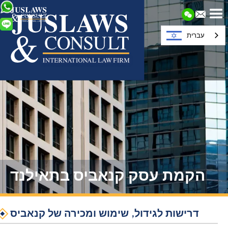
עברית
הקמת עסק קנאביס בתאילנד
דרישות לגידול, שימוש ומכירה של קנאביס