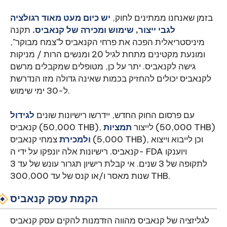
בזמן שאנחנו ממתינים לחוק,
יש כיום מעט מאוד רגולציה
לגבי ייצור, שימוש ומכירה של קנאביס.
תקנה
מיניסטריאלית הפכה את פרחי הקנאביס ל"צמח מבוקר",
ומונעת מקטינים מתחת לגיל 20 ומנשים הרות / מניקות
גישה לקנאביס. יתר על כן, מטופלים שמקבלים מרשם
לקנאביס יכולים להחזיק בכמות שאינה גדולה מזו הנדרשת
ל-30 ימי שימוש.
עם פרסום החוק החדש, יידרשו רישיונות שונים
לגידול
(50,000 THB)
תמציות
קנאביס (50,000 THB), לייצור
ולמכירת
צמחי קנאביס (5,000 THB), וכן לייבוא וייצוא
קנאביס. רישיונות אלה יונפקו על ידי ה- FDA ויוענקו
לתקופה של 3 שנים. אי קבלת רישיון תגרור עונש של עד 3
שנות מאסר ו/או קנס של עד 300,000 THB.
הקמת עסק קנאביס
לגליזציה של קנאביס מהווה הזדמנות להקים עסק קנאביס