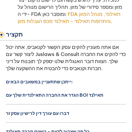
למכירה, עליך להגיש בקשה גם לרישום מיקום ייצור
מזון ומספר סידורי של מזון. תהליך הרישום מנוהל על
FDA תאילנד, מנהל המזון
ידי ה- FDA ומוסבר כאן:
.
והתרופות תאילנד - תאילנד מכס הגבלות מזון
תקציר
אם אתה מעוניין להקים עסק הקשור לקנאביס, אתה יכול
ליצור קשר עם Juslaws & Consult כדי להקים את החברה
שלך. הצוות דובר האנגלית שלנו יספק לך תובנות על דיני
חברות וקנאביס כדי להבטיח את ההשקעה שלך.
ייתכן שתתעניין במשאבים הבאים:
הגדר את החברה התאילנדית שלך עם BOI תאילנד
דברו עם עורך דין לרישיון עסק זר
כל מה שצריך לדעת - רישום חברה תאילנד