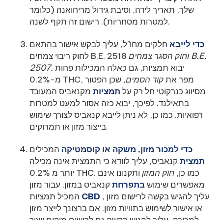
שלך, תאריך לידה, וסיבת גידול מריחואנה (כלומר
למטרות מסחריות). רישום זה תקף לשנה.
כדי לייבא
חלקים
מחו"ל, עליך לבקש אישור בהתאם
וחוק הסגר צמחים B.E.
לחוק ריבוי צמחים B.E. 2518
יבוא תמציות, גם כאלה המכילות פחות
2507.
מ-0.2% THC, מפר את
קוד הסמים,
שכן הפטור
מסיווג כנרקוטי חל רק על
תמציות
מקנאביס המעובד
בתאילנד. לפיכך, יבוא כזה אסור למעט למטרות
רפואיות. כמו כן, לא ניתן לייבא קנאביס לצורך שימוש
בייצור מזון או תמרוקים.
כדי למכור מזון, משקה או קוסמטיקה
המכילים
תמצית
קנאביס, עליך לוודא כי התמצית אינה מכילה
יותר מ 0.2% THC. כמו כן,
חוק המזון
ותקנונו אינם
מאפשרים שימוש
בתפרחת
קנאביס במזון. עבור מזון
, עליך להגיש בקשה לרישום מזון
CBD
המכיל תמציות
או אישור לשימוש בתוויות מזון. אם ברצונך לייצר מזון