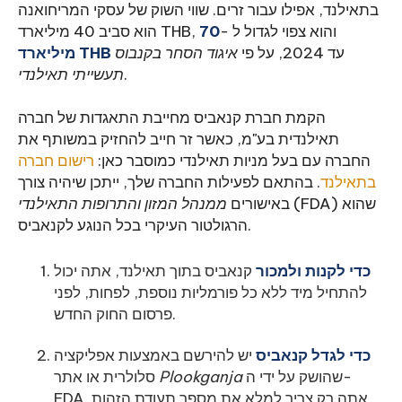
בתאילנד, אפילו עבור זרים. שווי השוק של עסקי המריחואנה
הוא סביב 40 מיליארד THB, והוא צפוי לגדול ל -
70
עד 2024, על פי
איגוד הסחר בקנבוס
THB
מיליארד
.
תעשייתי תאילנדי
הקמת חברת קנאביס מחייבת התאגדות של חברה
תאילנדית בע"מ, כאשר זר חייב להחזיק במשותף את
החברה עם בעל מניות תאילנדי כמוסבר כאן:
רישום חברה
בתאילנד
. בהתאם לפעילות החברה שלך, ייתכן שיהיה צורך
(FDA) שהוא
באישורים
ממנהל המזון והתרופות התאילנדי
הרגולטור העיקרי בכל הנוגע לקנאביס.
כדי לקנות ולמכור
קנאביס בתוך תאילנד, אתה יכול
להתחיל מיד ללא כל פורמליות נוספת, לפחות, לפני
פרסום החוק החדש.
כדי לגדל קנאביס
יש להירשם באמצעות אפליקציה
שהושק על ידי ה-
Plookganja
סלולרית או אתר
FDA. אתה רק צריך למלא את מספר תעודת הזהות