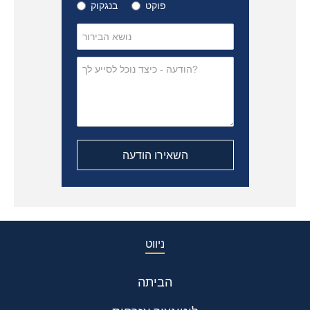
פוקט
בנגקוק
ניווט
הביתה