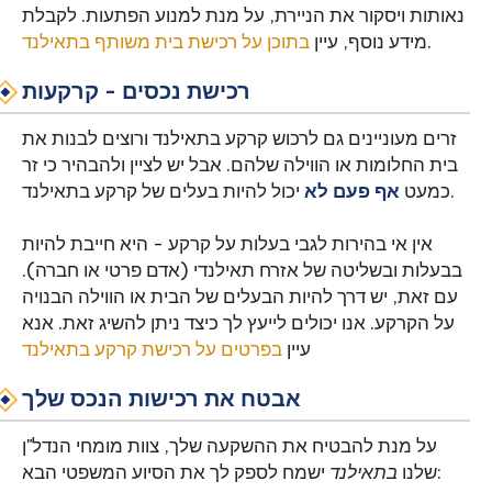
נאותות ויסקור את הניירת, על מנת למנוע הפתעות. לקבלת
.
מידע נוסף, עיין
בתוכן על רכישת בית משותף בתאילנד
רכישת נכסים - קרקעות
זרים מעוניינים גם לרכוש קרקע בתאילנד ורוצים לבנות את
בית החלומות או הווילה שלהם. אבל יש לציין ולהבהיר כי זר
יכול להיות בעלים של קרקע בתאילנד.
כמעט
אף פעם לא
אין אי בהירות לגבי בעלות על קרקע - היא חייבת להיות
בבעלות ובשליטה של אזרח תאילנדי (אדם פרטי או חברה).
עם זאת, יש דרך להיות הבעלים של הבית או הווילה הבנויה
על הקרקע. אנו יכולים לייעץ לך כיצד ניתן להשיג זאת. אנא
עיין
בפרטים על רכישת קרקע בתאילנד
אבטח את רכישות הנכס שלך
על מנת להבטיח את ההשקעה שלך, צוות מומחי הנדל"ן
ישמח לספק לך את הסיוע המשפטי הבא:
שלנו
בתאילנד