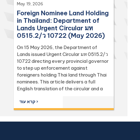
May 19, 2026
Foreign Nominee Land Holding
in Thailand: Department of
Lands Urgent Circular มท
0515.2/ว 10722 (May 2026)
On 15 May 2026, the Department of
Lands issued Urgent Circular มท 0515.2/ว
10722 directing every provincial governor
to step up enforcement against
foreigners holding Thai land through Thai
nominees. This article delivers a full
English translation of the circular and a
focused analysis of the Land Code
קרא עוד ›
(Sections 74, 86, 94, 96 bis, 97, 98, 111,
112, 113) and the Penal Code (Sections 137
and 267) it relies on, with the leading
Supreme Court (Dika) authorities including
Dika 344/2511, Dika 1038/2538, Dika
6056/2539, Dika 6412/2560, Dika