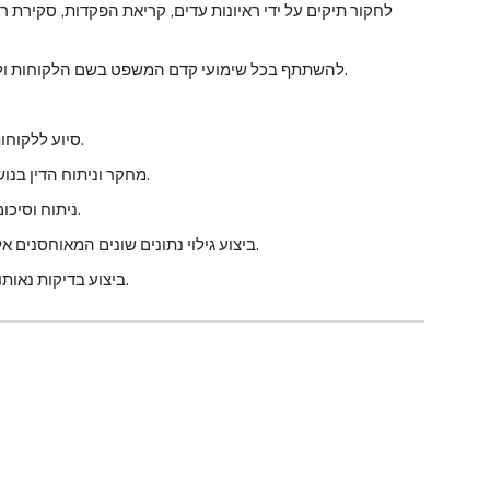
• להשתתף בכל שימועי קדם המשפט בשם הלקוחות ולייעץ ללקוחות לאחר כל שימוע לגבי האסטרטגיות הטובות ביותר.
• סיוע ללקוחות בביצוע הסדרי טיעון והסדרי טיעון אחרים עם פרקליטות המחוז.
• מחקר וניתוח הדין בנושאים מורכבים וכתיבת תקצירים להגשה לעורך דין מפקח במשרד.
• ניתוח וסיכום מסמכים משפטיים מורכבים, לרבות חוזים, והצעת שינויים בהם.
• ביצוע גילוי נתונים שונים המאוחסנים אלקטרונית ועותקים קשיחים של מידע כהכנה להתדיינות משפטית.
• ביצוע בדיקות נאותות בנושאים משפטיים הנוגעים לחוזים, הסכמים ומיזוגים ורכישות.