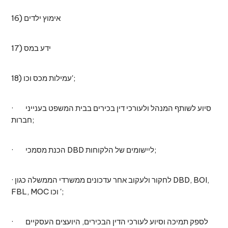
16) אימוץ ילדים
17) ידע במס
18) עמילות מכס וכו';
· סיוע לשותף המנהל ולעורכי דין בכירים בבית המשפט בענייני
חברות;
· הכנת מסמכי DBD ליישומים של הלקוחות;
· לחקור ולעקוב אחר עדכונים ממשרדי הממשלה כגון DBD, BOI,
FBL, MOC וכו ';
· לספק תמיכה וסיוע לעורכי הדין הבכירים, היועצים העסקיים