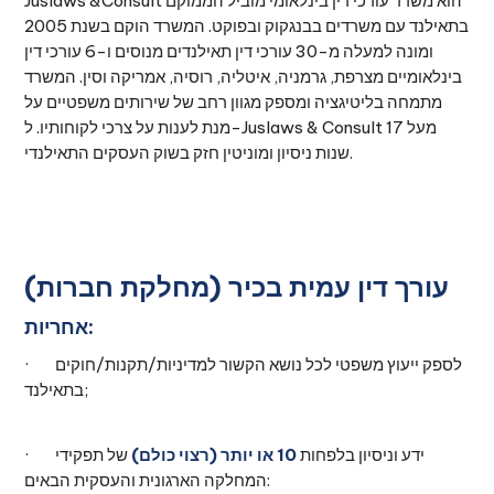
Juslaws &Consult הוא משרד עורכי דין בינלאומי מוביל הממוקם
בתאילנד עם משרדים בבנגקוק ובפוקט. המשרד הוקם בשנת 2005
ומונה למעלה מ-30 עורכי דין תאילנדים מנוסים ו-6 עורכי דין
בינלאומיים מצרפת, גרמניה, איטליה, רוסיה, אמריקה וסין. המשרד
מתמחה בליטיגציה ומספק מגוון רחב של שירותים משפטיים על
מנת לענות על צרכי לקוחותיו. ל-Juslaws & Consult מעל 17
שנות ניסיון ומוניטין חזק בשוק העסקים התאילנדי.
עורך דין עמית בכיר (מחלקת חברות)
אחריות:
· לספק ייעוץ משפטי לכל נושא הקשור למדיניות/תקנות/חוקים
בתאילנד;
· ידע וניסיון בלפחות
10 או יותר (רצוי כולם)
של תפקידי
המחלקה הארגונית והעסקית הבאים: