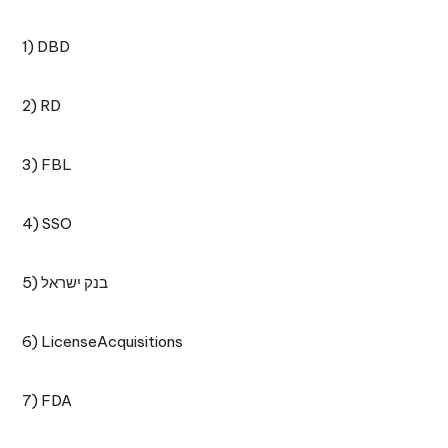
1) DBD
2) RD
3) FBL
4) SSO
5) בנק ישראל
6) LicenseAcquisitions
7) FDA