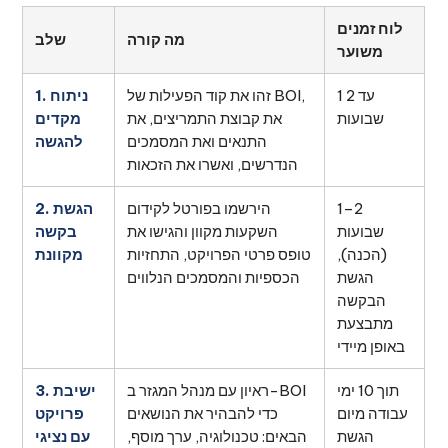
לוח זמנים
מה קורה
שלב
משוער
1 עד 2
זהו את קוד הפעילות של BOI,
1. ניתוח
שבועות
את קבוצת התמריצים, את
מקדים
התנאים ואת המסמכים
להגשה
הנדרשים, ואשרו את הזכאות
1–2
הירשמו בפורטל לקידום
2. הגשת
שבועות
השקעות מקוון והגישו את
בקשה
(הכנה),
טופס פרטי הפרויקט, התחזיות
מקוונת
הגשת
הכספיות והמסמכים הנלווים
הבקשה
מתבצעת
באופן מיידי
תוך 10 ימי
ראיון עם מנהל המגזר ב-BOI
3. ישיבת
עבודה מיום
כדי להבהיר את הנושאים
פרויקט
הגשת
הבאים: טכנולוגיה, ערך מוסף,
עם נציגי