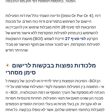
הפטור, בתוספת תוספות לפי חוק מס ההכנסה.
הדיווח השנתי כולל את דוח הפעילות (טופס Or Por Or 4), דוח
היישום על השימוש בתמריצים ודוח כוח האדם. על מכונות
המיובאות לפי סעיף 28 חלות מגבלות שימוש: אין להעבירן או
להשתמש בהן מחוץ לפעילות המקודמת ללא אישור מראש של
מועצת ההשקעות (BOI). הקרקע
לפי סעיף 27
חייבת לשמש
לפעילות המקודמת, ויש למכור אותה אם תוקף האישור פג מבלי
שההיתר חודש.
מלכודות נפוצות בבקשות לרישום
סימן מסחרי
הסיבות הנפוצות ביותר לדחייה או לעיכוב של בקשות ל-BOI הן
אי-התאמה בין הפעילות המוצעת לקודי הפעילות שפורסמו על ידי
ה-BOI, הוכחה לא מספקת של הערך המוסף או רמת הטכנולוגיה,
מבנה הון שאינו תואם את תנאי הפעילות, תחזיות פיננסיות חסרות
או לא עקביות, וכן בעלי מניות או בעלי הזכויות הסופיים הכפופים
למגבלות בתחומי השיפוט שלהם, אשר לא טופלו בבקשה. כל אחת