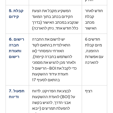
חודש לאחר
המשקיע מקבל את הצעת
5. קבלת
קבלת
הקידום בכתב בתוך המועד
קידום
מכתב
שנקבע במכתב האישור (בדרך
האישור
כלל חודש אחד, ניתן להארכה)
6 חודשים
יש לרשום את החברה
6. רישום
מיום קבלת
התאילנדית בהתאם לקוד
חברה
ההזמנה,
האזרחי והמסחרי (או
ותעודת
עם אפשרות
להשתמש בחברה קיימת),
רישום
להארכה
ולאחר מכן להגיש את מסמכי
הרישום ל-BOI כדי לקבל את
תעודת עידוד ההשקעות
בהתאם לסעיף 17
רציף
לבצע את הפרויקט, לדווח
7. תפעול
לוועדת ההשקעות (BOI) על
ודיווח
אבני הדרך, להגיש בקשה
להפעלת תמריצים (ייבוא