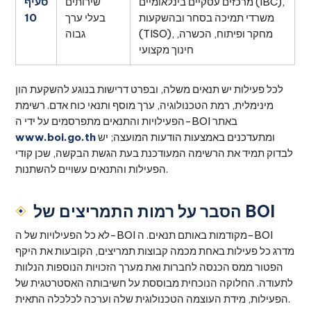
מרכזים עסקיים בינלאומיים (IBC),
שירותים
סעיף
משרדי תמיכה בסחר ובהשקעות
בעלי ערך
10
(TISO), מחקר ופיתוח, הכשרה,
גבוה
חינוך מקצועי
לכל פעילות יש תנאים משלה, ובפרט דרישות בנוגע להשקעת הון
מינימלית, רמת הטכנולוגיה, ערך מוסף ותנאי כוח אדם. רשימת
הפעילויות והתנאים מתפרסמים על ידי ה-BOI באתר
ומתעדכנים באמצעות הודעות המועצה; יש
www.boi.go.th
לבדוק תמיד את הרשימה המעודכנת בעת הגשת הבקשה, שכן קודי
הפעילות והתנאים עשויים להשתנות.
הסבר על רמות התמריצים של BOI
לא כל הפעילויות של ה-BOI מקודמות באותם תנאים. ה-BOI
מדרג כל פעילות באחת מכמה קבוצות תמריצים, הקובעות את היקף
הפטור ממס הכנסה לחברות ואת מערך הזכויות הנוספות הנלוות
לתעודה. החלוקה הנוכחית מבוססת על חשיבותה האסטרטגית של
הפעילות, מידת העוצמה הטכנולוגית שלה וערכה לכלכלה התאית.