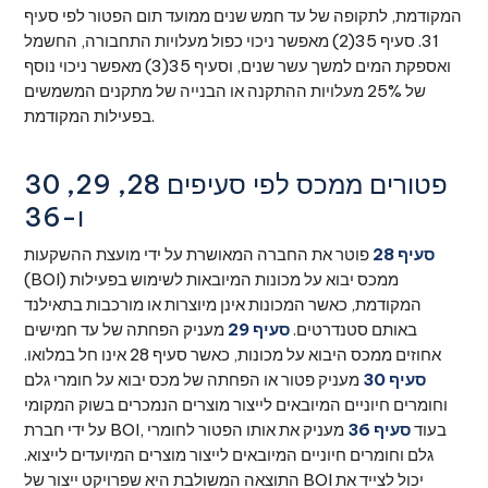
המקודמת, לתקופה של עד חמש שנים ממועד תום הפטור לפי סעיף
31. סעיף 35(2) מאפשר ניכוי כפול מעלויות התחבורה, החשמל
ואספקת המים למשך עשר שנים, וסעיף 35(3) מאפשר ניכוי נוסף
של 25% מעלויות ההתקנה או הבנייה של מתקנים המשמשים
בפעילות המקודמת.
פטורים ממכס לפי סעיפים 28, 29, 30
ו-36
סעיף 28
פוטר את החברה המאושרת על ידי מועצת ההשקעות
(BOI) ממכס יבוא על מכונות המיובאות לשימוש בפעילות
המקודמת, כאשר המכונות אינן מיוצרות או מורכבות בתאילנד
באותם סטנדרטים.
סעיף 29
מעניק הפחתה של עד חמישים
אחוזים ממכס היבוא על מכונות, כאשר סעיף 28 אינו חל במלואו.
סעיף 30
מעניק פטור או הפחתה של מכס יבוא על חומרי גלם
וחומרים חיוניים המיובאים לייצור מוצרים הנמכרים בשוק המקומי
על ידי חברת BOI, בעוד
סעיף 36
מעניק את אותו הפטור לחומרי
גלם וחומרים חיוניים המיובאים לייצור מוצרים המיועדים לייצוא.
התוצאה המשולבת היא שפרויקט ייצור של BOI יכול לצייד את