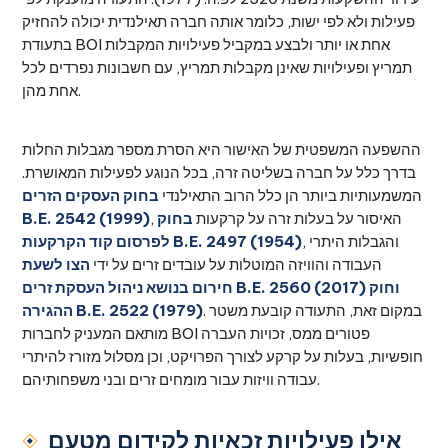
פעילות ולא לפי ישות, כלומר אותה חברה תאילנדית יכולה להחזיק
בתעודת BOI אחת או יותר ולבצע במקביל פעילויות המקבלות
תמריץ ופעילויות שאינן מקבלות תמריץ, עם חשבונות נפרדים לכל
אחת מהן.
ההשפעה המשפטית של האישור היא הסרת מספר מגבלות החלות
בדרך כלל על חברה בשליטה זרה, בכל הנוגע לפעילות המאושרת.
המשמעותיות ביותר הן כלל הרוב התאילנדי
בחוק העסקים הזרים
, האיסור על בעלות זרה על קרקעות
בחוק
B.E. 2542 (1999)
, והגבלות היתרי
לפרסום קוד הקרקעות B.E. 2497 (1954)
העבודה והוויזה המוטלות על עובדים זרים על ידי
הצו לשעת
וחוק
חירום בנושא ניהול העסקת זרים B.E. 2560 (2017)
. במקום זאת, התעודה קובעת משטר
ההגירה B.E. 2522 (1979)
מותאם המעניק לחברות BOI פטורים ממס, זכויות העברה
חופשיות, בעלות על קרקע לצורך הפרויקט, וכן מסלול מזורז להיתרי
עבודה וויזות עבור מומחים זרים ובני משפחותיהם.
אילו פעילויות זכאיות לקידום מטעם