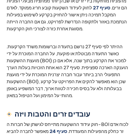
מהמניות מוחזקות בידי זרים או שבהן יותר ממחצית מבעלי המניות
הם זרים.
סעיף 27
לחוק לעידוד השקעות קובע חריג ממוקד. לאדם
המקבל תמיכה ניתן אישור להחזיק בקרקע לשימוש בפעילות
הנתמכת באזור ולתקופה הנדרשת לפרויקט, גם אם החברה הייתה
מסווגת אחרת כזרה לצורכי חוק הקרקעות.
ההיתר לפי סעיף 27 נרשם בתעודה וברשומות משרד הקרקעות.
כאשר התעודה מבוטלת או פוקעת, על החברה המוכרת על ידי
מועצת ההשקעות (BOI) למכור את הקרקע בתוך שנה, אלא אם כן
הוענקה הארכה ספציפית. סעיף 27 הוא אחת הזכויות בעלות הערך
התפעולי הרב ביותר עבור חברה יצרנית המוכרת על ידי מועצת
ההשקעות (BOI), שכן הוא מאפשר להקים את הפרויקט על קרקע
בבעלותה ולא על בסיס חכירה לטווח ארוך, דבר המשפיע באופן
מהותי על המימון ועל הטיפול במאזן.
עובדים זרים והטבות ויזה
חוק עידוד ההשקעות מתייחס לגישתן של חברות ה-BOI לכוח אדם
זר כחלק מהפעילות המעודדת.
סעיף 24
מאפשר לחברה להביא