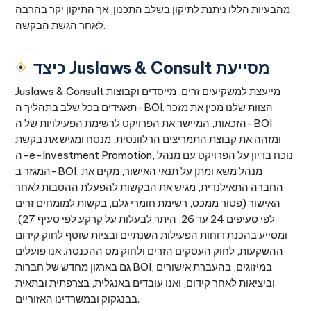
מהבעיות הללו ניתנת לתיקון בשלב התכנון, אך התיקון יקר בהרבה
לאחר הגשת הבקשה.
כיצד Juslaws & Consult מסייעת
Juslaws & Consult מייעצת למשקיעים זרים, מייסדים וקבוצות
תאגידים בכל שלב בתהליך ה-BOI. הצוות שלנו מכין את מזכר
הזכאות, המיישר את הפרויקט לרשימת הפעילויות של ה-BOI
ומזהה את קבוצת התמריצים הרלוונטית, מנסח ומגיש את בקשת
ה-e-Investment Promotion, נוכח בדיון על הפרויקט עם מנהל
המגזר ב-BOI, מנהל משא ומתן על תנאי האישור, מקים את
החברה התאילנדית, מגיש את הבקשות להפעלת ההטבות לאחר
האישור (פטור ממכס, רשימת חומרי גלם, בקשות למומחים זרים
לפי סעיפים 24 עד 26, היתר לבעלות על קרקע לפי סעיף 27),
ומסייע בהכנת דוחות הפעילות השנתיים ובציות שוטף לחוק קידום
ההשקעות, לחוק העסקים הזרים ולחוק מס ההכנסה. אנו פועלים
גם בארגון מחדש של חברות BOI, במיזוגים, בהעברת אישורים
וביציאות לאחר קידום, ואנו עובדים באנגלית, בצרפתית ובתאית
בבנגקוק ובמשרדינו האזוריים.