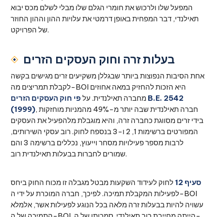
המפעל שלו ולרכוש את חומרי הגלם שלו מבלי לשלם מכס יבוא
תאילנדי, דבר המפחית באופן דרמטי את עלויות ההון וההון החוזר
של הפרויקט.
בעלות זרה וחוק העסקים הזרים
אחת הסיבות הנפוצות ביותר שבגללן משקיעים זרים מגישים בקשה
לקבלת תמריצים מה-BOI היא הזכות להחזיק במאה אחוזים
מחברה תאילנדית. על
פי חוק העסקים הזרים B.E. 2542
, חברה תאילנדית שבה יותר מ-49% מהמניות מוחזקות
(1999)
בידי זרים מסווגת כחברה זרה, והיא מוגבלת מלהפעיל את העסקים
המפורטים ברשימות 1, 2 ו-3 בנספח לחוק. רוב עסקי השירותים,
לרבות מספר פעילויות מסחר וייעוץ, נכללים ברשימה 3 והם
שמורים לחברות בבעלות תאילנדית רוב.
סעיף 12
לחוק לעידוד השקעות מבטל מגבלה זו מכוח החוק ביחס
לפעילות המקבלת תמיכה. לפיכך, חברה המוכרת על ידי ה-BOI
עשויה להיות בבעלות זרה מלאה בכל הנוגע לפעילות אשר, אלמלא
התמיכה של ה-BOI, הייתה מחייבת רוב תאילנדי. סמכותו של ה-