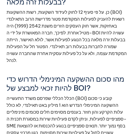
בבעלות זרה מלאה?
כן. על פי סעיף 12 לחוק לעידוד השקעות, רשות ההשקעות (BOI)
רשאית להעניק לפעילות המקודמת פטור מדרישת הרוב התאילנדי
באחזקות, אשר חוק העסקים הזרים משנת 2542 (1999) היה
מטיל אחרת. לפיכך, חברה המאושרת על ידי ה-BOI עשויה להיות
בבעלות זרה מלאה בכל הנוגע לפעילות אשר, לולא האישור, הייתה
שמורה לחברות בבעלות רוב תאילנדי. הפטור חל על הפעילות
המקודמת עצמה, ולא על כל פעילות עסקית אחרת שהחברה עשויה
לנהל.
מהו סכום ההשקעה המינימלי הדרוש כדי
להיות זכאי למבצע של BOI?
הכלל הכללי שפרסם משרד התעשייה (BOI) קובע כי סכום
ההשקעה המינימלי הנדרש הוא 1 מיליון באט תאילנדי, לא כולל
עלות הקרקע והון חוזר. בענפים מסוימים חלים סכומים מינימליים
ספציפיים לפעילות, וניתן לקדם פעילויות שירות במסגרת תכנית ה-
SME בסף נמוך יותר. תנאים ספציפיים בנוגע להכנסות או להוצאות
עשויים לחול על פעילויות שירות מסוימות, כגון מרכזי עסקים