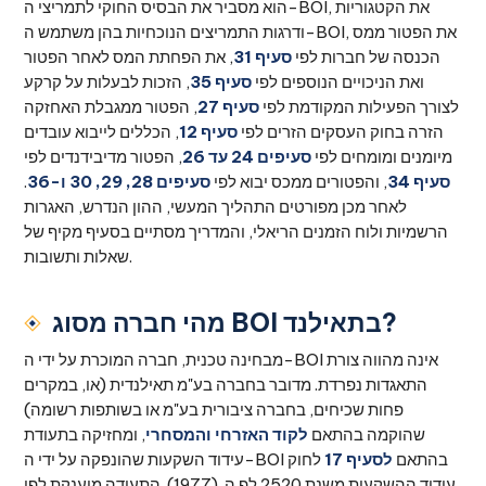
הוא מסביר את הבסיס החוקי לתמריצי ה-BOI, את הקטגוריות
ודרגות התמריצים הנוכחיות בהן משתמש ה-BOI, את הפטור ממס
הכנסה של חברות לפי
סעיף 31
, את הפחתת המס לאחר הפטור
ואת הניכויים הנוספים לפי
סעיף 35
, הזכות לבעלות על קרקע
לצורך הפעילות המקודמת לפי
סעיף 27
, הפטור ממגבלת האחזקה
הזרה בחוק העסקים הזרים לפי
סעיף 12
, הכללים לייבוא עובדים
מיומנים ומומחים לפי
סעיפים 24 עד 26
, הפטור מדיבידנדים לפי
סעיף 34
, והפטורים ממכס יבוא לפי
סעיפים 28, 29, 30 ו-36
.
לאחר מכן מפורטים התהליך המעשי, ההון הנדרש, האגרות
הרשמיות ולוח הזמנים הריאלי, והמדריך מסתיים בסעיף מקיף של
שאלות ותשובות.
מהי חברה מסוג BOI בתאילנד?
מבחינה טכנית, חברה המוכרת על ידי ה-BOI אינה מהווה צורת
התאגדות נפרדת. מדובר בחברה בע"מ תאילנדית (או, במקרים
פחות שכיחים, בחברה ציבורית בע"מ או בשותפות רשומה)
שהוקמה בהתאם
לקוד האזרחי והמסחרי
, ומחזיקה בתעודת
עידוד השקעות שהונפקה על ידי ה-BOI בהתאם
לסעיף 17
לחוק
עידוד ההשקעות משנת 2520 לפ.ה. (1977). התעודה מוענקת לפי