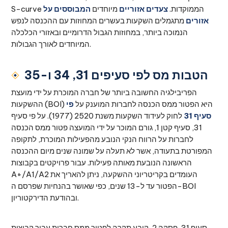
S-curve הממוקדות.
צעדים אזוריים
מיוחדים
המבוססים על
אזורים
מתגמלים השקעות בעשרים המחוזות עם ההכנסה לנפש
הנמוכה ביותר, במחוזות הגבול הדרומיים ובאזורי הכלכלה
המיוחדים לאורך הגבולות.
הטבות מס לפי סעיפים 31, 34 ו-35
הפריבילגיה החשובה ביותר של חברה המוכרת על ידי מועצת
ההשקעות (BOI) היא הפטור ממס הכנסה לחברות המוענק על
פי
סעיף 31
לחוק לעידוד השקעות משנת 2520 (1977). על פי סעיף
31, סעיף קטן 1, גורם המוכר על ידי המועצה פטור ממס הכנסה
לחברות על הרווח הנקי הנובע מהפעילות המוכרת, לתקופה
המפורטת בתעודה, אשר לא תעלה על שמונה שנים מיום ההכנסה
הראשונה הנובעת מאותה פעילות. עבור פרויקטים בקבוצות
A+/A1/A2 העומדים בקריטריוני ההשקעה, ניתן להאריך את
הפטור עד ל-13 שנים, כפי שאושר בהנחיות שפרסם ה-BOI
ובהודעת הדירקטוריון.
סעיף 31, פסקה 2, קובע תקרה לפטור ממס חברות עבור קבוצות