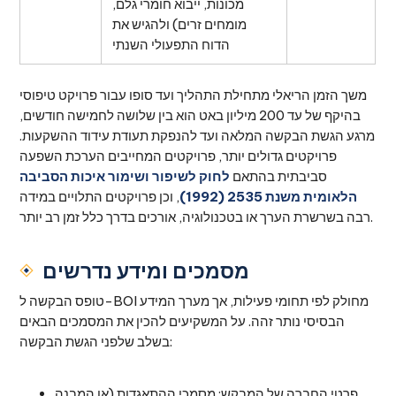
מכונות, ייבוא חומרי גלם,
מומחים זרים) ולהגיש את
הדוח התפעולי השנתי
משך הזמן הריאלי מתחילת התהליך ועד סופו עבור פרויקט טיפוסי
בהיקף של עד 200 מיליון באט הוא בין שלושה לחמישה חודשים,
מרגע הגשת הבקשה המלאה ועד להנפקת תעודת עידוד ההשקעות.
פרויקטים גדולים יותר, פרויקטים המחייבים הערכת השפעה
סביבתית בהתאם
לחוק לשיפור ושימור איכות הסביבה
הלאומית משנת 2535 (1992)
, וכן פרויקטים התלויים במידה
רבה בשרשרת הערך או בטכנולוגיה, אורכים בדרך כלל זמן רב יותר.
מסמכים ומידע נדרשים
טופס הבקשה ל-BOI מחולק לפי תחומי פעילות, אך מערך המידע
הבסיסי נותר זהה. על המשקיעים להכין את המסמכים הבאים
בשלב שלפני הגשת הבקשה:
פרטי החברה של המבקש: מסמכי ההתאגדות (או המבנה