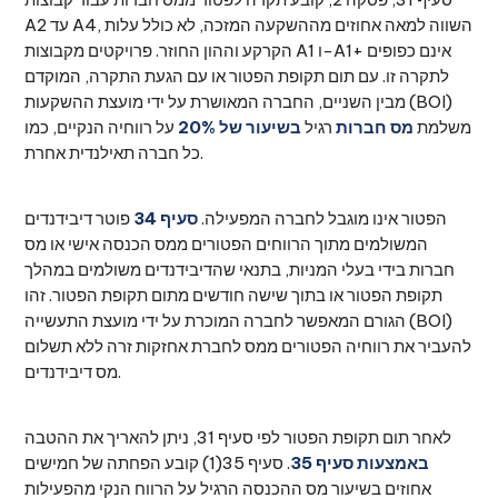
A2 עד A4, השווה למאה אחוזים מההשקעה המזכה, לא כולל עלות
הקרקע וההון החוזר. פרויקטים מקבוצות A1 ו-A1+ אינם כפופים
לתקרה זו. עם תום תקופת הפטור או עם הגעת התקרה, המוקדם
מבין השניים, החברה המאושרת על ידי מועצת ההשקעות (BOI)
משלמת
מס חברות
רגיל
בשיעור של 20%
על רווחיה הנקיים, כמו
כל חברה תאילנדית אחרת.
הפטור אינו מוגבל לחברה המפעילה.
סעיף 34
פוטר דיבידנדים
המשולמים מתוך הרווחים הפטורים ממס הכנסה אישי או מס
חברות בידי בעלי המניות, בתנאי שהדיבידנדים משולמים במהלך
תקופת הפטור או בתוך שישה חודשים מתום תקופת הפטור. זהו
הגורם המאפשר לחברה המוכרת על ידי מועצת התעשייה (BOI)
להעביר את רווחיה הפטורים ממס לחברת אחזקות זרה ללא תשלום
מס דיבידנדים.
לאחר תום תקופת הפטור לפי סעיף 31, ניתן להאריך את ההטבה
באמצעות סעיף 35
. סעיף 35(1) קובע הפחתה של חמישים
אחוזים בשיעור מס ההכנסה הרגיל על הרווח הנקי מהפעילות