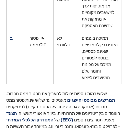
אך מוסיפות ערך
למשאבים מקומיים
או מחזקות את
שרשרת האספקה
תמיכה בענפים
לא
אין פטור
ב
הזוכים רק לתמריצים
רלוונטי
ממס CIT
שאינם כספיים,
בנוסף לפטורים
ממכס על מכונות
וחומרי גלם
המיועדים לייצוא
שלוש רמות נוספות יכולות להאריך את הפטור ממס חברות.
תמריצים מבוססי הישגים
מעניקים עד שלוש שנות פטור ממס
חברות (או תקרה גבוהה יותר על הפטור הקיים) לפרויקטים
העומדים בקריטריונים של תחרותיות, ביזור או אזורי תעשייה.
הצעד
מעניק תמריצים נוספים
המסדרון הכלכלי המזרחי (EEC)
של
לפרויקטים בצ'אצ'ונגסאו, צ'ונבורי ורייונג, במיוחד עבור תעשיות ה-