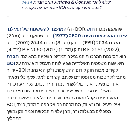
האם חברת Juslaws & Consult יכולה להכין
14.14
ולהגיש את בקשת ה-BOI עבור הפרויקט שלנו?
(ה-BOI), שהוקמה מכוח
חוק
המועצה להשקעות של תאילנד
עידוד ההשקעות משנת 2520 (1977)
, כפי שתוקן בחוק (מס' 2)
משנת 2534 (1991), בחוק (מס' 3) משנת 2544 (2001), חוק
(מס' 4) B.E. 2560 (2017) וחוק (מס' 5) B.E. 2565 (2022),
הוא הסוכנות המרכזית המעניקה תמריצי השקעה בתאילנד.
חברת
היא ישות משפטית תאילנדית שפעילותה העסקית אושרה על
BOI
ידי ה-BOI לקידום מכוח חוק קידום ההשקעות, ולכן היא נהנית
מחבילת הטבות מס ופטורים שאינם קשורים למס, שאף כלי תאגידי
אחר בתאילנד אינו יכול לשחזר. מדריך זה נכתב על ידי עורכי דין
תאילנדים עבור משקיעים זרים, מייסדים וקבוצות תאגידיות
המעוניינים לקבל תמונה מלאה ועדכנית של אופן פעולת חברה
BOI, אילו פעילויות זכאיות, מה מכסה בפועל הפטור ממס, כיצד
מטפלים בבעלות זרה, מהן עלויות הבקשה וכמה זמן נמשך
התהליך.