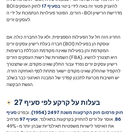
BOI להעניק פטור זה באה לידי ביטוי
בסעיף 17
לחוק העסקים
הזרים, הפוטר פעילויות הנתמכות על ידי ה-BOI מדרישת הרישיון
לעסקים זרים.
החריג הזה חל על הפעילות הספציפית, ולא על החברה כולה. אם
חברה בעלת רישיון עסקים זרים (BOI) עוסקת הן בפעילות
המקודמת והן בפעילות שאינה מקודמת הנכללת ברשימות
השמורות של רשות העסקים הזרים (FBA), היא תצטרך להשיג
רישיון עסקים זרים נפרד עבור החלק שאינו מקודם, או שתצטרך
להקפיד שהחלק שאינו מקודם יישאר מתחת לסף האחזקה הזרה.
יש חשיבות מכרעת לתכנון קפדני של המבנה הארגוני כבר בשלב
הגשת הבקשה.
בעלות על קרקע לפי סעיף 27
חוק פרסום חוק הקרקעות משנת 2497 (1954)
, ובפרט
סעיף
86
, אוסר על זרים להחזיק בקרקעות בתאילנד,
וסעיף 97
מרחיב
את האיסור לישויות משפטיות תאילנדיות שבהן יותר מ-49%