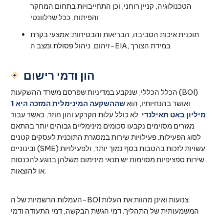
הטכנולוגיה, קניין רוחני, וכן התחייבויות בתחום המחקר
והפיתוח, ככל שרלוונטי
תוכנית איכות הסביבה, הבריאות והבטיחות: אמצעי בקרת
זיהום, ניהול פסולת ומצב ה-EIA, במידת הצורך
הון ודמי רישום
הכלל הכללי, שנקבע במדיניות שפרסם משרד ההשקעות (BOI)
ואושר בהנחיותיו, הוא
שההשקעה המינימלית המזכה היא 1
מיליון באט תאילנדי
, לא כולל עלות הקרקע והון חוזר, כאשר עבור
מגזרים מסוימים נקבעו סכומים מינימליים גבוהים יותר בהתאם
לסוג הפעילות. פעילויות שירות במסגרת התוכנית לעסקים קטנים
ובינוניים (SME) עשויות לזכות בהטבות בסף נמוך יותר, ולפעילויות
שירות ספציפיות מסוימות יש תנאי מינימום משלהן בנוגע להכנסות
או להוצאות.
העמלות הרשמיות של ה-BOI צנועות ואינן מהוות את העלות
המשמעותית של התהליך. דמי הגשת הבקשה, דמי התעודה ודמי