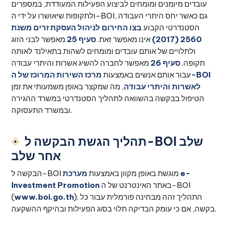
עובדים מיומנים ומומחים לביצוע הפעילות המעודדת, במספרים
ולתקופות שיאושרו על ידי ה-BOI, גם כאשר יחס היתרי העבודה
הסטנדרטי הקבוע
בצו החירום לניהול העסקת זרים משנת
2560 (2017)
אינו מאפשר זאת.
סעיף 25
מאפשר לבני הזוג
ולתלויים של אותם עובדים ומומחים לשהות בתאילנד לאותה
תקופה.
סעיף 26
מאפשר לחברה להשיג אשרות והיתרי עבודה
עבור אותם אנשים באמצעות
מרכז השירות המרוכז של ה-BOI
לאשרות והיתרי עבודה
, מה שמקצר באופן משמעותי את זמן
הטיפול בבקשה בהשוואה לתהליך הסטנדרטי במשרד ההגירה
ובמשרד התעסוקה.
תהליך הגשת הבקשה ל-BOI שלב
אחר שלב
הבקשה ל-BOI מוגשת באופן מקוון באמצעות
מערכת e-
באתר האינטרנט של ה-BOI
Investment Promotion
). התהליך זהה מבחינה פורמלית עבור כל
www.boi.go.th
(
בקשה, אם כי עומק הבדיקה תלוי בסוג הפעילות ובהיקף ההשקעה.