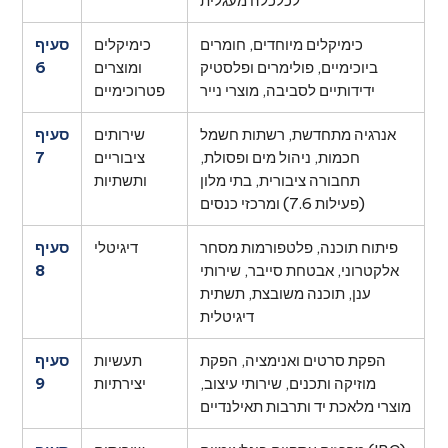
לכלכלה מעגלית
כימיקלים מיוחדים, חומרים
כימיקלים
סעיף
ביוכימיים, פולימרים ופלסטיק
ומוצרים
6
ידידותיים לסביבה, מוצרי נייר
פטרוכימיים
אנרגיה מתחדשת, רשתות חשמל
שירותים
סעיף
חכמות, ניהול מים ופסולת,
ציבוריים
7
תחבורה ציבורית, בתי מלון
ותשתיות
(פעילות 7.6) ומרכזי כנסים
פיתוח תוכנה, פלטפורמות מסחר
דיגיטלי
סעיף
אלקטרוני, אבטחת סייבר, שירותי
8
ענן, תוכנה משובצת, תשתית
דיגיטלית
הפקת סרטים ואנימציה, הפקת
תעשיות
סעיף
מוזיקה ותכנים, שירותי עיצוב,
יצירתיות
9
מוצרי מלאכת יד ותרבות תאילנדיים