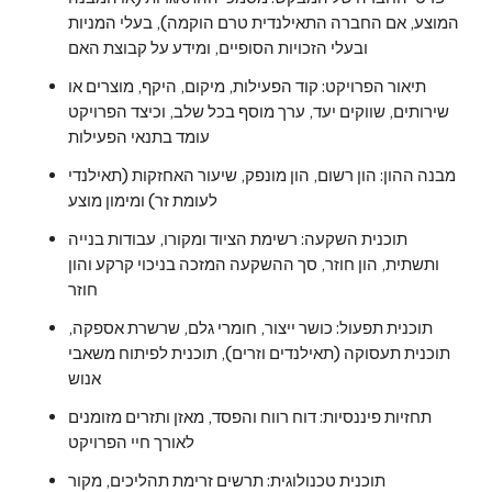
המוצע, אם החברה התאילנדית טרם הוקמה), בעלי המניות
ובעלי הזכויות הסופיים, ומידע על קבוצת האם
תיאור הפרויקט: קוד הפעילות, מיקום, היקף, מוצרים או
שירותים, שווקים יעד, ערך מוסף בכל שלב, וכיצד הפרויקט
עומד בתנאי הפעילות
מבנה ההון: הון רשום, הון מונפק, שיעור האחזקות (תאילנדי
לעומת זר) ומימון מוצע
תוכנית השקעה: רשימת הציוד ומקורו, עבודות בנייה
ותשתית, הון חוזר, סך ההשקעה המזכה בניכוי קרקע והון
חוזר
תוכנית תפעול: כושר ייצור, חומרי גלם, שרשרת אספקה,
תוכנית תעסוקה (תאילנדים וזרים), תוכנית לפיתוח משאבי
אנוש
תחזיות פיננסיות: דוח רווח והפסד, מאזן ותזרים מזומנים
לאורך חיי הפרויקט
תוכנית טכנולוגית: תרשים זרימת תהליכים, מקור