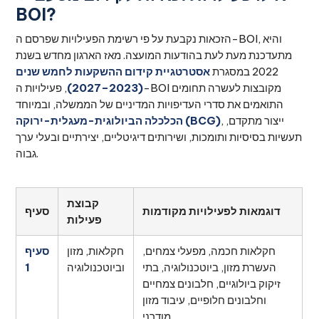
BOI?
הזכאות נקבעת על פי רשימת הפעילויות שפרסם ה-BOI, והיא
מתעדכנת מעת לעת בהודעות המועצה. מאז הארגון מחדש בשנת
2022 במסגרת
אסטרטגיית קידום ההשקעות לחמש שנים
(2023–2027)
, פעילויות ה-BOI מקובצות לעשרה תחומים
התואמים את סדרי העדיפויות המדיניים של הממשלה, ובמיוחד
, ייצור מתקדם,
הכלכלה הביולוגית-מעגלית-ירוקה (BCG)
תעשיות בסיסיות ותומכות, ושירותים דיגיטליים, יצירתיים ובעלי ערך
גבוה.
קבוצת
דוגמאות לפעילויות מקודמות
סעיף
פעילות
חקלאות חכמה, מפעלי צמחים,
חקלאות, מזון
סעיף
העשרת מזון, ביוטכנולוגיה, בתי
וביוטכנולוגיה
1
זיקוק ביולוגיים, חלבונים צמחיים
וחלבונים חלופיים, עיבוד מזון
מודרני