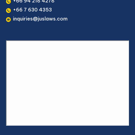
+66 94 218 4278
+66 7 630 4353
inquiries@juslaws.com