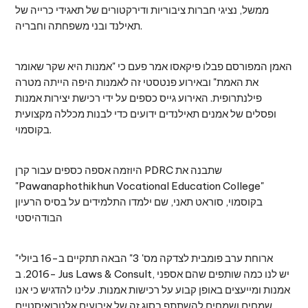
ממשל, נציגי חברות ציבוריות ודירקטורים של תאגידי כרייה של
תאילנד ובני משפחתה וחבריה.
האמן המפורסם פבלו פיקאסו אמר פעם כי "אמנות היא שקר שאומר
את האמת" ובאירוע פנטסטי זה לאמנות היפה הייתה מטרה
פילנתרופית. האירוע גייס כספים על ידי רכישת יצירות אמנות
ופסלים של אמנים תאילנדים ידועים כדי לבנות מכללה מקצועית
בקוסמוי.
היוזמה אספה כספים עבור קרן PDRC שתבנה את
"Pawanaphothikhun Vocational Education College"
בקוסמוי, סוראט תאני, שם ילמדו התלמידים על בסיס הרעיון
הבודהיסטי
"ארוחת ערב פומבית לצדקה מס' 3" הבאה תתקיים ב-16 ביולי
2016. ב- Jus Laws & Consult, יש לנו כמה שותפים שהם אספני
אמנות ומייעצים באופן קבוע על רכישות אמנות. עלינו להדגיש כי אנו
שמחים ושמחים להשתתף בסוג זה של אירועים אלטרואיסטיים