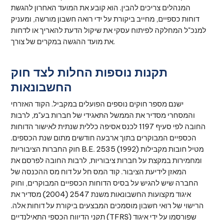
המנהלים צריכים להבין. הוא קובע את המועד האחרון להגשת
דוחות כספיים, מחייב ביקורת על ידי רואה חשבון מורשה, ומעניק
למנכ"ל המחלקה לפיתוח עסקי את שיקול הדעת להאריך או לדחות
את מועד ההגשה במקרים של צורך.
תקנות נוספות החלות לצד חוק
החשבונאות
ישנם מספר חוקים נוספים הפועלים במקביל. הקוד האזרחי
והמסחרי מסדיר את הממשל התאגידי של חברות בע"מ, לרבות
החובה לפי סעיף 1197 לכנס אסיפה כללית שנתית לאישור הדוחות
הכספיים המבוקרים בתוך ארבעה חודשים מתום שנת הכספים.
חוק החברות הציבוריות B.E. 2535 (1992) מטיל חובות מקבילות
ומחמירות במקצת על חברות ציבוריות, לרבות החובה לפרסם את
המאזן לידיעת הציבור. קוד המס חל על דוח מס ההכנסה של
החברה שיש להגיש על בסיס הדוחות הכספיים המבוקרים, וחוק
איגוד מקצועות החשבונאות משנת 2547 (2004) מסדיר את
הרישוי של רואי חשבון מוסמכים המבצעים ביקורת על דוחות אלה.
תקני הדיווח הכספי התאילנדיים (TFRS) שפורסמו על ידי איגוד