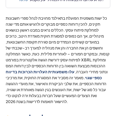
כל ישות משפטית הפועלת בתאילנד מחויבת לנהל ספרי חשבונות
תקינים, להכין דוחות כספיים מבוקרים ולהגיש אותם מדי שנה
למחלקת פיתוח עסקי. הכללים נראים במבט ראשון כנושאים
מינהליים, אך הם כפופים למסגרת חוקית מוגדרת היטב, כרוכים
במועדים קשיחים הנמדדים מיום סגירת תקופת החשבונאות,
וחושפים הן את החברה והן את מנהליה למערך רב-שכבתי של
קנסות, ובמקרים חמורים – לאחריות פלילית. כעת, כאשר המחלקה
לפיתוח עסקי דורשת הגשה אלקטרונית בפורמט XBRL ומחלקת
ההכנסות מבצעת השוואה בין הדוחות הכספיים לבין דוחות המס
ונתוני מחירי העברה,
עלו משמעותית העלויות הכרוכות בדיווח
כספי שגוי
. מאמר זה מסביר את המסגרת החוקית, את מרכיבי
הדוחות הכספיים, את שלבי הביקורת והאישור, את מועדי ההגשה
עבור כל סוג של ישות, את העונשים בגין הגשה מאוחרת או שגויה,
ואת הצעדים המעשיים שעל חברות בבעלות זרה לנקוט כדי
להישאר תואמות לדרישות בשנת 2026.