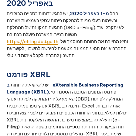
באפריל 2020
החל
מ-1 באפריל 2020
, יש להגיש דוחות כספיים מבוקרים
ורשימות בעלי מניות למחלקת פיתוח עסקי באמצעות מערכת
ההגשה המקוונת של המחלקה (DBD e-Filing). לא יתקבלו עוד
הגשות בנייר. המערכת פועלת בכתובת
, והיא מחייבת את החותם המוסמך של
https://efiling.dbd.go.th
החברה או את הנציג הממונה מטעמה להירשם לחשבון, לקשר את
החשבון לחברה ולקבל אימות דיגיטלי.
פורמט XBRL
יש להגיש את הדוחות
ב-eXtensible Business Reporting
, פורמט הנתונים המובנה הסטנדרטי
Language (XBRL)
שאומץ על ידי המחלקה לפיתוח עסקי (DBD). המחלקה לפיתוח
עסקי מפרסמת תבנית XBRL חינמית ב-Excel, אותה חברות
יכולות למלא בנתוני הדוחות הכספיים המבוקרים לפני ייצוא חבילת
XBRL והעלאתה באמצעות מערכת ההגשה האלקטרונית (e-
Filing). דוח הביקורת והדוחות הכספיים החתומים בשפה התאית
מועלים כמסמכים נלווים יחד עם חבילת ה-XBRL. רשימת בעלי