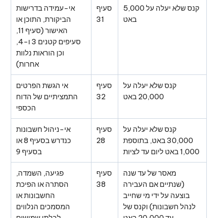
קנס שלא יעלה על 5,000
סעיף
אי-עמידה בדרישות
באט
31
הביקורת, התוכן או
האישור (סעיף 11,
סעיפים קטנים 3 ו-4,
וכן הוראות נלוות
אחרות)
קנס שלא יעלה על
סעיף
אי הגשת הפרטים
20,000 באט
32
התמציתיים של הדוח
הכספי
קנס שלא יעלה על
סעיף
אי-ניהול חשבונות
30,000 באט, בתוספת
28
כנדרש בסעיף 8 או
1,000 באט ליום עד לציות
בסעיף 9
מאסר של עד שנה
סעיף
פגיעה, השמדה,
(שנתיים אם העבירה
38
הסתרה או הפיכת
בוצעה על ידי מי שחייב
החשבונות או
לנהל חשבונות) וקנס של
המסמכים הנלווים
עד 20,000 באט
לבלתי שמישים