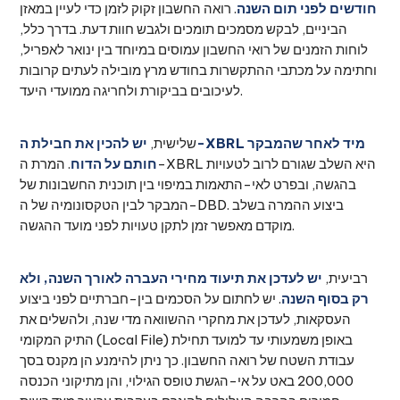
חודשים לפני תום השנה
. רואה החשבון זקוק לזמן כדי לעיין במאזן
הביניים, לבקש מסמכים תומכים ולגבש חוות דעת. בדרך כלל,
לוחות הזמנים של רואי החשבון עמוסים במיוחד בין ינואר לאפריל,
וחתימה על מכתבי ההתקשרות בחודש מרץ מובילה לעתים קרובות
לעיכובים בביקורת ולחריגה ממועדי היעד.
שלישית,
יש להכין את חבילת ה-XBRL מיד לאחר שהמבקר
חותם על הדוח
. המרת ה-XBRL היא השלב שגורם לרוב לטעויות
בהגשה, ובפרט לאי-התאמות במיפוי בין תוכנית החשבונות של
המבקר לבין הטקסונומיה של ה-DBD. ביצוע ההמרה בשלב
מוקדם מאפשר זמן לתקן טעויות לפני מועד ההגשה.
רביעית,
יש לעדכן את תיעוד מחירי העברה לאורך השנה, ולא
רק בסוף השנה
. יש לחתום על הסכמים בין-חברתיים לפני ביצוע
העסקאות, לעדכן את מחקרי ההשוואה מדי שנה, ולהשלים את
התיק המקומי (Local File) באופן משמעותי עד למועד תחילת
עבודת השטח של רואה החשבון. כך ניתן להימנע הן מקנס בסך
200,000 באט על אי-הגשת טופס הגילוי, והן מתיקוני הכנסה