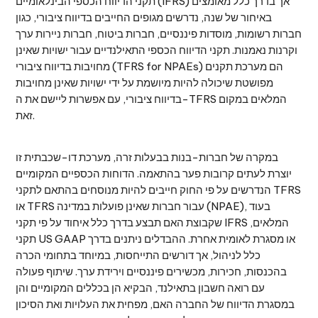
תקני הדיווח הכספי הבינלאומיים (IFRS) אך בדרך כלל מאומצים
באיחור של שנה, נדרשים מגופים החייבים בדיווח ציבורי, כגון
חברות רשומות, מוסדות פיננסיים, חברות ביטוח, חברות ניירות ערך
וקרנות נאמנות. תקני הדיווח הכספי התאילנדיים עבור ישויות שאינן
מחויבות בדיווח ציבורי (TFRS for NPAEs) הם מערכת תקנים
מפושטת שיכולה להיות מיושמת על ידי ישויות שאינן מחויבות
בדיווח ציבורי, עם אפשרות ליישם את ה-TFRS המלאים במקום
זאת.
במקרה של חברות-בנות בבעלות זרה, מערכת דו-שכבתית זו
יוצרת לעתים קרובות פער בהתאמה. הדוחות הכספיים המקומיים
הנדרשים על פי החוק חייבים להיות מנוסחים בהתאם לתקני TFRS
או TFRS עבור חברות שאינן פועלות במדינה (NPAE), בעוד
שקבוצת האם תבצע בדרך כלל איחוד על פי תקני IFRS המלאים,
תקני US GAAP או מסגרת לאומית אחרת. ההבדלים ניתנים בדרך
כלל לניהול, אך דורשים התייחסות, במיוחד בתחומי הכרה
בהכנסות, חכירות, מכשירים פיננסיים וירידת ערך. שיתוף פעולה
עם רואה חשבון בתאילנד, הבקיא הן בכללים המקומיים והן
במסגרת הדיווח של החברה האם, מפחית את העלויות ואת הסיכון