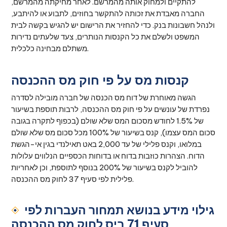
להתקיים ולמחוק אותה מהמרשם. לאחר מחיקתה מהמרשם,
החברה מאבדת את זכותה להתקשר בחוזים, לתבוע או להיתבע,
ולנהל חשבונות בנק. כדי להחזיר את הרישום יש להגיש בקשה לבית
המשפט ולשלם את כל הקנסות הנותרים, צעד שלעתים נדירות
משתלם מבחינה כלכלית.
קנסות מס על פי חוק מס ההכנסה
הגשה מאוחרת של דוח מס הכנסה של חברה מובילה לסדרה
נפרדת של עונשים על פי חוק מס ההכנסה, לרבות תוספת בשיעור
של 1.5% לחודש מסכום המס שלא שולם (בכפוף לתקרה בגובה
סכום המס עצמו), קנס בשיעור של 100% מכל סכום מס שלא שולם
במלואו, וקנס פלילי של עד 2,000 באט תאילנדי בגין אי-הגשת
הדוח. הצהרות כוזבות בדוח או בדוחות הכספיים הנלווים עלולות
להוביל לקנס בשיעור של 200% בנוסף לתוספת, וכן לאחריות
פלילית לפי סעיף 37 לחוק מס ההכנסה.
גילוי מידע בנושא תמחור העברות לפי
סעיף 71 ביס לחוק מס ההכנסה