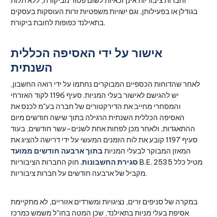
וחברות ציבוריות אינן זכאיות לשום פטור מביקורת, ללא תלות
בגודלן או בפעילותן, וגם ישויות משפטיות זרות העוסקות בעסקים
בתאילנד כפופות לחובת ביקורת.
אישור על ידי האסיפה הכללית
השנתית
לאחר שהדוחות הכספיים המבוקרים נחתמו על ידי רואה החשבון,
יש להגישם לאישור בעלי המניות. סעיף 1196 לקוד האזרחי
והמסחרי מחייב את הדירקטורים של חברה בע"מ לכנס את
האסיפה הכללית השנתית הרגילה בתוך שישה חודשים מיום
ההתאגדות, ולאחר מכן לפחות אחת לשנים-עשר חודשים, בעוד
סעיף 1197 קובע את לוח הזמנים המעשי על ידי דרישה להציג את
המאזן המבוקר לבעלי המניות
בתוך ארבעה חודשים ממועד
סגירת החשבונות
. חוק החברות הציבוריות B.E. 2535 מטיל כלל
מקביל של ארבעה חודשים על חברות ציבוריות.
במקרה של סניפים זרים, נציגויות ומשרדים אזוריים, לא מתקיימת
אסיפת בעלי מניות בתאילנד, שכן המטה בחו"ל משמש כמרכז