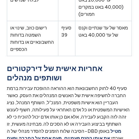
(40,000 באט במקרים
חמורים)
מאסר של עד שנתיים וקנס
סעיף
רישום כוזב, שינוי או
של עד 40,000 באט
39
השמטה בדוחות
החשבונאיים או בדוחות
הכספיים
אחריות אישית של דירקטורים
ושותפים מנהלים
סעיף 40 לחוק החשבונאות הוא ההוראה ההופכת עבירות ברמת
החברה לחשיפה אישית של האנשים המנהלים את העסק. כאשר
העבריין הוא אישיות משפטית, המנכ"ל, השותף המנהל, נציג
האישיות המשפטית או כל אדם האחראי על פעילותה, חשוף לעונש
זהה לזה הקבוע לעבירה, אלא אם כן אותו אדם יכול להוכיח כי לא
השתתף בביצוע העבירה או לא הסכים לה. מבחינה מעשית, זו
מטיל
באופן
הסיבה שלוח הזמנים להסדר מנהלי של ה-DBD
שגרתי
את אותו הקנס פעמיים, פעם אחת על החברה ופעם