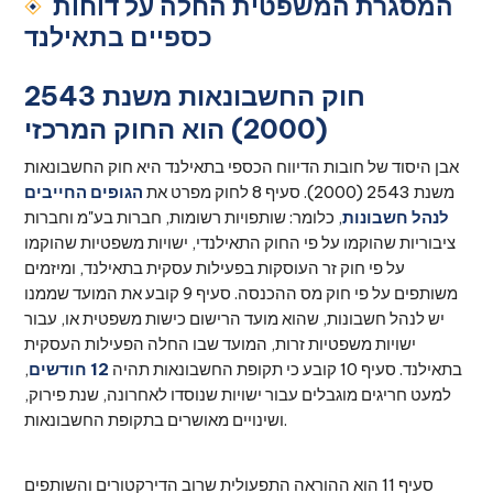
המסגרת המשפטית החלה על דוחות
כספיים בתאילנד
חוק החשבונאות משנת 2543
(2000) הוא החוק המרכזי
אבן היסוד של חובות הדיווח הכספי בתאילנד היא חוק החשבונאות
משנת 2543 (2000). סעיף 8 לחוק מפרט את
הגופים החייבים
לנהל חשבונות
, כלומר: שותפויות רשומות, חברות בע"מ וחברות
ציבוריות שהוקמו על פי החוק התאילנדי, ישויות משפטיות שהוקמו
על פי חוק זר העוסקות בפעילות עסקית בתאילנד, ומיזמים
משותפים על פי חוק מס ההכנסה. סעיף 9 קובע את המועד שממנו
יש לנהל חשבונות, שהוא מועד הרישום כישות משפטית או, עבור
ישויות משפטיות זרות, המועד שבו החלה הפעילות העסקית
בתאילנד. סעיף 10 קובע כי תקופת החשבונאות תהיה
12 חודשים
,
למעט חריגים מוגבלים עבור ישויות שנוסדו לאחרונה, שנת פירוק,
ושינויים מאושרים בתקופת החשבונאות.
סעיף 11 הוא ההוראה התפעולית שרוב הדירקטורים והשותפים