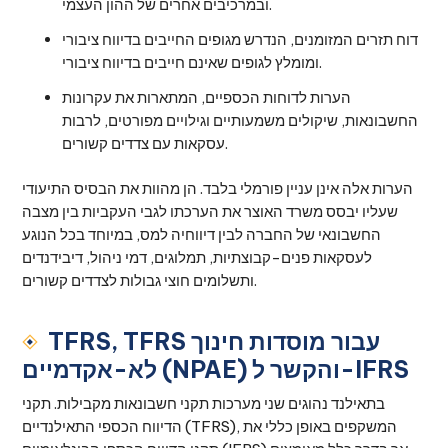
ובמרכיבים אחרים של ההון העצמי.
דוח תזרים המזומנים, הנדרש מגופים החייבים בדיווח ציבורי
ומומלץ לגופים שאינם חייבים בדיווח ציבורי.
הערות לדוחות הכספיים, המתארות את עקרונות
החשבונאות, שיקולים משמעותיים וגילויים מפורטים, לרבות
עסקאות עם צדדים קשורים.
הערות אלה אינן עניין פורמלי בלבד. הן מהוות את הבסיס התיעודי
שעליו יבסס משרד האוצר את הערכתו לגבי העקביות בין מצבה
החשבונאי של החברה לבין דיווחיה למס, במיוחד בכל הנוגע
לעסקאות פנים-קבוצתיות, תמלוגים, דמי ניהול, דיבידנדים
ותשלומים חוצי גבולות לצדדים קשורים.
TFRS, TFRS עבור מוסדות חינוך
לא-אקדמיים (NPAE) והקשר ל-IFRS
בתאילנד נהוגים שני מערכות תקני חשבונאות מקבילות. תקני
הדיווח הכספי התאילנדיים (TFRS), המשקפים באופן כללי את