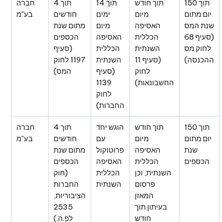
תוך 150
תוך חודש
תוך 14
תוך 4
חברה
יום מתום
מיום
ימים
חודשים
בע"מ
שנת המס
האסיפה
מיום
מתום שנת
(סעיף 68
הכללית
האסיפה
הכספים
לחוק מס
השנתית
הכללית
(סעיף
ההכנסה)
(סעיף 11
השנתית
1197 לחוק
לחוק
(סעיף
המס)
החשבונאות)
1139
לחוק
החברות)
תוך 150
תוך חודש
הוגש יחד
תוך 4
חברה
יום מתום
מיום
עם
חודשים
בע"מ
שנת
האסיפה
פרוטוקול
מתום שנת
הכספים
הכללית
האסיפה
הכספים
השנתית, וכן
הכללית
(חוק
פרסום
השנתית
החברות
המאזן
הציבוריות,
בעיתון תוך
2535
חודש
לפ.ה.)