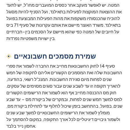
המטה. יש לאפשר מעקב אחר כספים המועברים מחו"ל, יש לתעד
את ההוצאות המוקצות לפעילות בתאילנד, ועל הסניף להיות מסוגל
להוכיח שהכנסותיו משקפות את מהות הפעילות המבוצעת בפועל
בתאילנד. משרד האוצר מיישם את אותם עקרונות של סעיף 71 ביס
על חיובים של המטה כפי שהוא מיישם על הסכמים בין-חברתיים
בין ישויות משפטיות נפרדות.
שמירת מסמכים חשבונאיים
סעיף 14 לחוק החשבונאות מחייב את החברה לשמור את ספרי
החשבונות שלה ואת המסמכים הקשורים אליהם לתקופה של חמש
שנים לפחות מיום סגירת החשבונות. המנכ"ל רשאי, בהודעה,
להאריך תקופה זו עד לשבע שנים עבור סוגים מסוימים של עסקים.
חוק מס ההכנסה מחייב אף הוא לשמור את הרישומים הקשורים
למס למשך חמש שנים לפחות, ובמקרים של ביקורת מס – עד שבע
שנים. בפועל, בהתחשב בזמן שיכול לחלוף עד לתחילת ביקורת מס,
מומלץ לשמור את הרישומים החשבונאיים למשך שבע שנים
ולשמור גיבויים דיגיטליים לכל אורך התקופה, במקום להסתמך על
אחסון נייר בלבד.