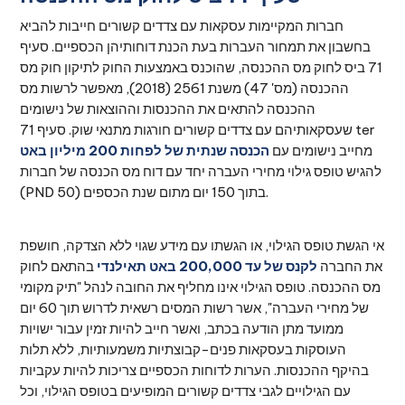
חברות המקיימות עסקאות עם צדדים קשורים חייבות להביא
בחשבון את תמחור העברות בעת הכנת דוחותיהן הכספיים. סעיף
71 ביס לחוק מס ההכנסה, שהוכנס באמצעות החוק לתיקון חוק מס
ההכנסה (מס' 47) משנת 2561 (2018), מאפשר לרשות מס
ההכנסה להתאים את ההכנסות וההוצאות של נישומים
שעסקאותיהם עם צדדים קשורים חורגות מתנאי שוק. סעיף 71 ter
מחייב נישומים עם
הכנסה שנתית של לפחות 200 מיליון באט
להגיש טופס גילוי מחירי העברה יחד עם דוח מס הכנסה של חברות
(PND 50) בתוך 150 יום מתום שנת הכספים.
אי הגשת טופס הגילוי, או הגשתו עם מידע שגוי ללא הצדקה, חושפת
את החברה
לקנס של עד 200,000 באט תאילנדי
בהתאם לחוק
מס ההכנסה. טופס הגילוי אינו מחליף את החובה לנהל "תיק מקומי
של מחירי העברה", אשר רשות המסים רשאית לדרוש תוך 60 יום
ממועד מתן הודעה בכתב, ואשר חייב להיות זמין עבור ישויות
העוסקות בעסקאות פנים-קבוצתיות משמעותיות, ללא תלות
בהיקף ההכנסות. הערות לדוחות הכספיים צריכות להיות עקביות
עם הגילויים לגבי צדדים קשורים המופיעים בטופס הגילוי, וכל