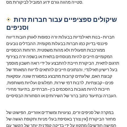
סטייה מהווה גורם ידוע המוביל לביקורות מס.
שיקולים ספציפיים עבור חברות זרות
וסניפים
חברות-בנות תאילנדיות בבעלות זרה כפופות לאותן חובות דיווח
פיננסי בדיוק כמו חברות בבעלות מקומית. ההבדלים נובעים
ממורכבות תפעולית ולא מהות משפטית. הדוחות הכספיים
המקומיים חייבים להיות מנוסחים בתאית או בשפה זרה בצירוף
תרגום לתאית, הביקורת חייבת להתבצע על ידי רואה חשבון מוסמך
בעל רישיון תאילנדי, והנתונים חייבים להתאים לדיווח המאוחד של
קבוצת האם, שלעתים קרובות מתבצע במסגרת שונה. עסקאות
פנים-קבוצתיות, לרבות דמי שירות, תמלוגים ועלויות משותפות,
חייבות להיות מגובות בהסכמים בין-חברתיים, בתיעוד מחירי
העברה ובתיעוד כתוב ברור של השירותים או הסחורות הבסיסיים.
במקרה של סניפים זרים, נציגויות ומשרדים אזוריים, הפישוט של
מחזור הביקורת (אין צורך באסיפת בעלי מניות ותקופת הגשה של
חמישה חודשים) מתקזז על ידי בדיקה קפדנית יותר של הקשר עם