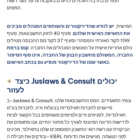
חמורים בהרבה העלולים להיגרם בעקבות ערעור מצד רשות
המסים.
חמישית,
יש לוודא שהדירקטורים והשותפים המנהלים מבינים
את החשיפה האישית שלהם
. סעיף 40 לחוק החשבונאות, סעיף
1199 לקוד האזרחי והמסחרי וסעיף 37 לקוד מס ההכנסה מטילים
כולם אחריות אישית על האנשים המנהלים את החברה.
קנס ברמת
החברה, המשולם מחשבון הבנק של החברה, אינו סוף הסיפור
כאשר שמו של הדירקטור מופיע גם בכתב האישום.
כיצד Juslaws & Consult יכולים
לעזור
ב-Juslaws & Consult, צוותי התאגידים, המס והחשבונאות שלנו
מייעצים לחברות תאילנדיות בבעלות זרה, לחברות בע"מ
תאילנדיות, לסניפים זרים ולמיזמים משותפים בכל הקשור לציות
לדרישות הדיווח הפיננסי לאורך כל מחזור החיים. אנו מתאמים את
הביקורת עם רשת רואי החשבון המוסמכים שלנו בתאילנד, מכינים
ובודקים את חבילת ה-XBRL לפני הגשתה, מגישים את הדוחות